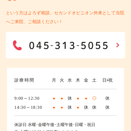
という方はよろず相談、セカンドオピニオン外来として当院
へご来院、ご相談ください！
診療時間
月
火
水
木
金
土
日•祝
9:00～12:30
●
●
休
●
●
◎
休
14:30～18:30
●
●
休
●
休
休
休
休診日
水曜･金曜午後･土曜午後･日曜・祝日