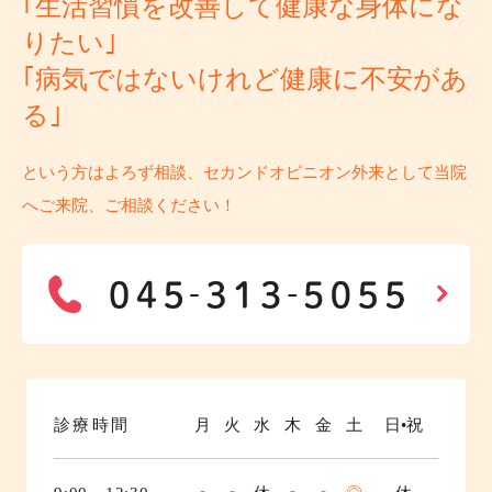
｢生活習慣を改善して健康な身体にな
りたい｣
｢病気ではないけれど健康に不安があ
る｣
という方はよろず相談、セカンドオピニオン外来として当院
へご来院、ご相談ください！
診療時間
月
火
水
木
金
土
日•祝