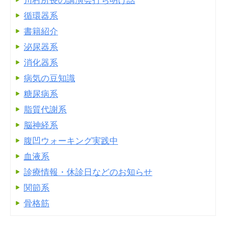
川村所長の講演会打ち明け話
循環器系
書籍紹介
泌尿器系
消化器系
病気の豆知識
糖尿病系
脂質代謝系
脳神経系
腹凹ウォーキング実践中
血液系
診療情報・休診日などのお知らせ
関節系
骨格筋