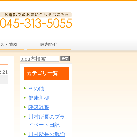
ス・地図
院内紹介
2.21
カテゴリ一覧
その他
健康川柳
呼吸器系
川村所長のプラ
イベート日記
川村所長の勉強