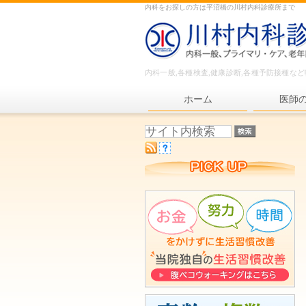
内科をお探しの方は平沼橋の川村内科診療所まで
内科一般,各種検査,健康診断,各種予防接種な
ホーム
医師