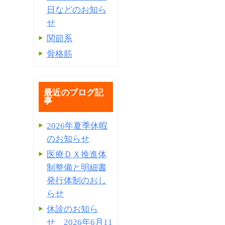
日などのお知ら
せ
関節系
骨格筋
最近のブログ記
事
2026年夏季休暇
のお知らせ
医療ＤＸ推進体
制整備と明細書
発⾏体制のおし
らせ
休診のお知ら
せ 2026年6月11