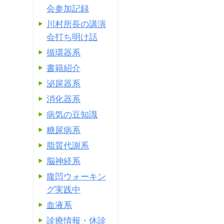
会参加記録
川村所長の講演
会打ち明け話
循環器系
書籍紹介
泌尿器系
消化器系
病気の豆知識
糖尿病系
脂質代謝系
脳神経系
腹凹ウォーキン
グ実践中
血液系
診療情報・休診