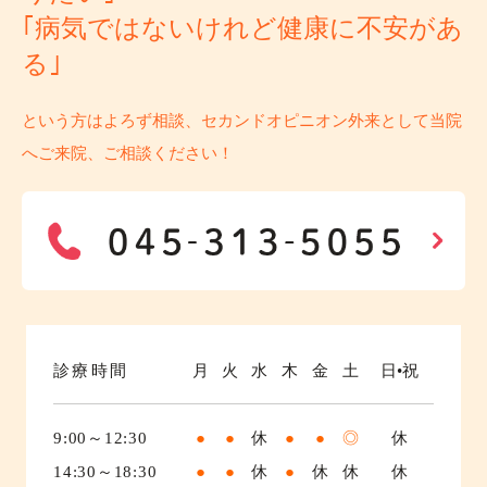
｢病気ではないけれど健康に不安があ
る｣
という方はよろず相談、セカンドオピニオン外来として当院
へご来院、ご相談ください！
診療時間
月
火
水
木
金
土
日•祝
9:00～12:30
●
●
休
●
●
◎
休
14:30～18:30
●
●
休
●
休
休
休