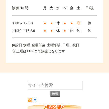
診療時間
月
火
水
木
金
土
日•祝
9:00～12:30
●
●
休
●
●
◎
休
14:30～18:30
●
●
休
●
休
休
休
休診日
水曜･金曜午後･土曜午後･日曜・祝日
◎ 土曜は13:00まで診療となります