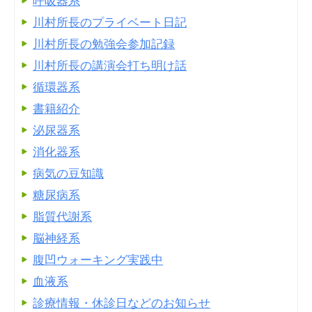
呼吸器系
川村所長のプライベート日記
川村所長の勉強会参加記録
川村所長の講演会打ち明け話
循環器系
書籍紹介
泌尿器系
消化器系
病気の豆知識
糖尿病系
脂質代謝系
脳神経系
腹凹ウォーキング実践中
血液系
診療情報・休診日などのお知らせ