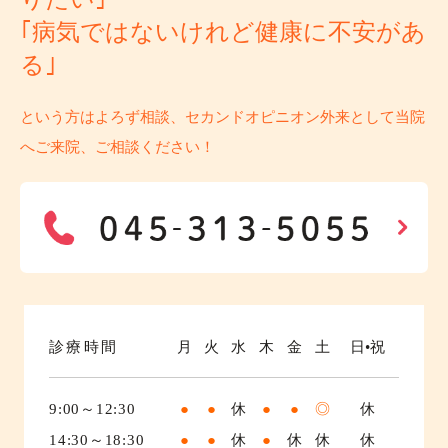
｢病気ではないけれど健康に不安があ
る｣
という方はよろず相談、セカンドオピニオン外来として当院
へご来院、ご相談ください！
診療時間
月
火
水
木
金
土
日•祝
9:00～12:30
●
●
休
●
●
◎
休
14:30～18:30
●
●
休
●
休
休
休