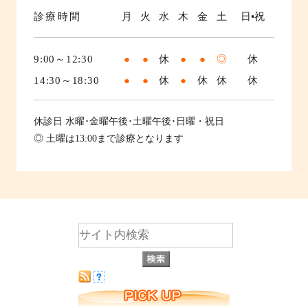
診療時間
月
火
水
木
金
土
日•祝
9:00～12:30
●
●
休
●
●
◎
休
14:30～18:30
●
●
休
●
休
休
休
休診日
水曜･金曜午後･土曜午後･日曜・祝日
◎ 土曜は13:00まで診療となります