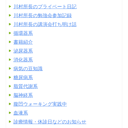
川村所長のプライベート日記
川村所長の勉強会参加記録
川村所長の講演会打ち明け話
循環器系
書籍紹介
泌尿器系
消化器系
病気の豆知識
糖尿病系
脂質代謝系
脳神経系
腹凹ウォーキング実践中
血液系
診療情報・休診日などのお知らせ