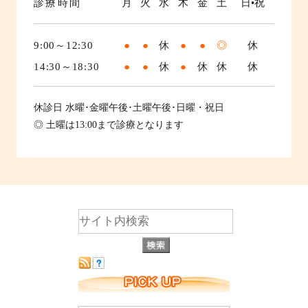
診療時間
月
火
水
木
金
土
日•祝
9:00～12:30
●
●
休
●
●
◎
休
14:30～18:30
●
●
休
●
休
休
休
休診日
水曜･金曜午後･土曜午後･日曜・祝日
◎ 土曜は13:00まで診療となります