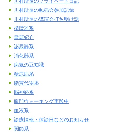
川村所長のプライベート日記
川村所長の勉強会参加記録
川村所長の講演会打ち明け話
循環器系
書籍紹介
泌尿器系
消化器系
病気の豆知識
糖尿病系
脂質代謝系
脳神経系
腹凹ウォーキング実践中
血液系
診療情報・休診日などのお知らせ
関節系