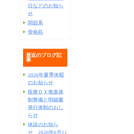
日などのお知ら
せ
関節系
骨格筋
最近のブログ記
事
2026年夏季休暇
のお知らせ
医療ＤＸ推進体
制整備と明細書
発⾏体制のおし
らせ
休診のお知ら
せ 2026年6月11