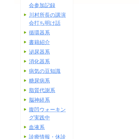
会参加記録
川村所長の講演
会打ち明け話
循環器系
書籍紹介
泌尿器系
消化器系
病気の豆知識
糖尿病系
脂質代謝系
脳神経系
腹凹ウォーキン
グ実践中
血液系
診療情報・休診