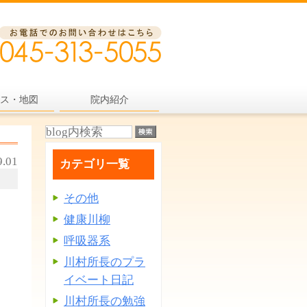
ス・地図
院内紹介
9.01
カテゴリ一覧
その他
健康川柳
呼吸器系
川村所長のプラ
イベート日記
川村所長の勉強