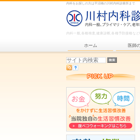
内科をお探しの方は平沼橋の川村内科診療所まで
内科一般,各種検査,健康診断,各種予防接種な
ホーム
医師