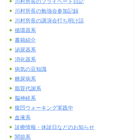
川村所長のプライベート日記
川村所長の勉強会参加記録
川村所長の講演会打ち明け話
循環器系
書籍紹介
泌尿器系
消化器系
病気の豆知識
糖尿病系
脂質代謝系
脳神経系
腹凹ウォーキング実践中
血液系
診療情報・休診日などのお知らせ
関節系