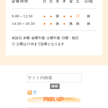
診療時間
月
火
水
木
金
土
日•祝
9:00～12:30
●
●
休
●
●
◎
休
14:30～18:30
●
●
休
●
休
休
休
休診日
水曜･金曜午後･土曜午後･日曜・祝日
◎ 土曜は13:00まで診療となります