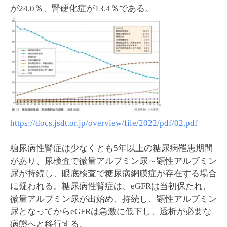
が24.0％、腎硬化症が13.4％である。
https://docs.jsdt.or.jp/overview/file/2022/pdf/02.pdf
糖尿病性腎症は少なくとも5年以上の糖尿病罹患期間
があり、尿検査で微量アルブミン尿～顕性アルブミン
尿が持続し、眼底検査で糖尿病網膜症が存在する場合
に疑われる。糖尿病性腎症は、eGFRは当初保たれ、
微量アルブミン尿が出始め、持続し、顕性アルブミン
尿となってからeGFRは急激に低下し、透析が必要な
病態へと移行する。