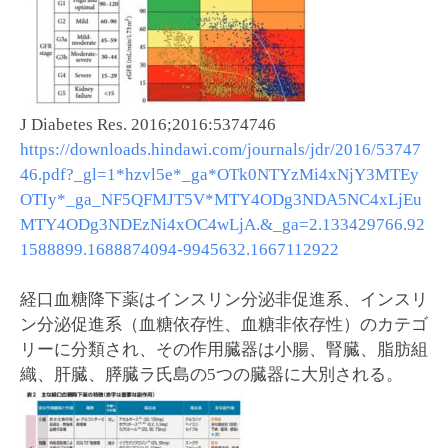
J Diabetes Res. 2016;2016:5374746
https://downloads.hindawi.com/journals/jdr/2016/53747
46.pdf?_gl=1*hzvl5e*_ga*OTk0NTYzMi4xNjY3MTEy
OTIy*_ga_NF5QFMJT5V*MTY4ODg3NDA5NC4xLjEu
MTY4ODg3NDEzNi4xOC4wLjA.&_ga=2.133429766.92
1588899.1688874094-9945632.1667112922
経口血糖降下薬はインスリン分泌非促進系、インスリ
ン分泌促進系（血糖依存性、血糖非依存性）のカテゴ
リーに分類され、その作用臓器は小腸、腎臓、脂肪組
織、肝臓、膵臓ラ氏島の5つの臓器に大別される。