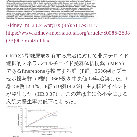
Kidney Int. 2024 Apr;105(4S):S117-S314.
https://www.kidney-international.org/article/S0085-2538
(23)00766-4/fulltext
CKDと2型糖尿病を有する患者に対して非ステロイド
選択的ミネラルコルチコイド受容体拮抗薬（MRA）
であるfinerenoneを投与する群（F群）3686例とプラ
セボ投与群（P群）3666例を中央値3.4年追跡した。F
群458例12.4％、P群519例14.2％に主要転帰イベント
が発生した（HR 0.87）。この差は主に心不全による
入院の発生率の低下によった。