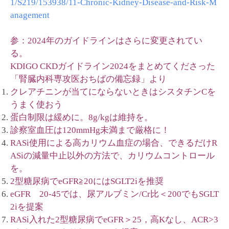
1/S219/153938/11-Chronic-Kidney-Disease-and-Risk-M
anagement
参：2024年のガイドラインはさらに変更されてい
る。
KDIGO CKDガイドライン2024をまとめてくださった
「腎臓内科専攻医おちばの備忘録」より
クレアチニンが当てにならないときはシスタチンCを
うまく使おう
蛋白制限は緩めに。8g/kgは維持を。
診察室血圧は120mmHg未満まで厳格に！
RASi使用による高カリウム血症の場合、できるだけR
ASiの減量中止以外の方法で、カリウムコントロール
を。
2型糖尿病でeGFR≧20にはSGLT2iを推奨
eGFR 20-45では、尿アルブミン/Cr比＜200でもSGLT
2iを提案
RASi入れた2型糖尿病でeGFR＞25，高Kなし、ACR>3