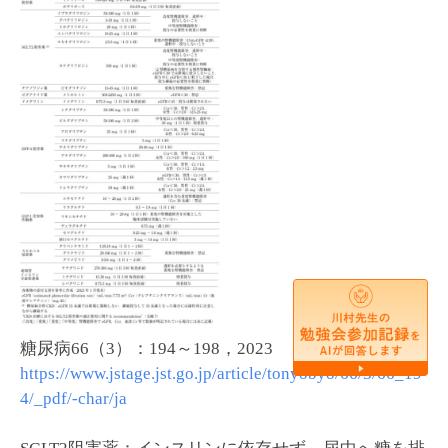
糖尿病66（3）：194～198，2023
https://www.jstage.jst.go.jp/article/tonyobyo/66/3/66_19
4/_pdf/-char/ja