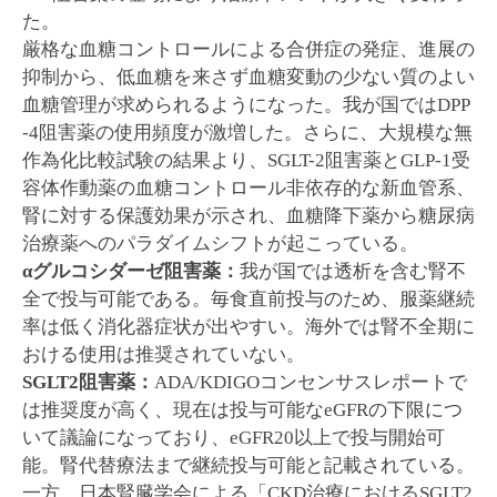
た。
厳格な血糖コントロールによる合併症の発症、進展の
抑制から、低血糖を来さず血糖変動の少ない質のよい
血糖管理が求められるようになった。我が国ではDPP
-4阻害薬の使用頻度が激増した。さらに、大規模な無
作為化比較試験の結果より、SGLT-2阻害薬とGLP-1受
容体作動薬の血糖コントロール非依存的な新血管系、
腎に対する保護効果が示され、血糖降下薬から糖尿病
治療薬へのパラダイムシフトが起こっている。
αグルコシダーゼ阻害薬：
我が国では透析を含む腎不
全で投与可能である。毎食直前投与のため、服薬継続
率は低く消化器症状が出やすい。海外では腎不全期に
おける使用は推奨されていない。
SGLT2
阻害薬：
ADA/KDIGOコンセンサスレポートで
は推奨度が高く、現在は投与可能なeGFRの下限につ
いて議論になっており、eGFR20以上で投与開始可
能。腎代替療法まで継続投与可能と記載されている。
一方、日本腎臓学会による「CKD治療におけるSGLT2