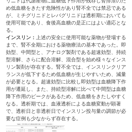
リニドは代謝産物に血糖低下作用が残存し腎排泄のた
め低血糖をきたす危険性があり腎不全では禁忌である
が、ミチグリニドとレバグリニドは透析期においても
使用可能であり、食後高血糖の是正にはよい適応とな
る。
インスリン：
上述の安全に使用可能な薬物が登場する
まで、腎不全期における薬物療法の基本であった。即
効型、中間型と、アナログ製剤である超速効型、持続
型溶解、さらに配合溶解、混合型を始め様々なインス
リン製剤が存在する。腎不全では、インスリンクリア
ランスが低下するため低血糖が生じやすいため、減量
が必要となる。超速効型に比較し即効型は血糖降下作
用が遷延し、また、持続型溶解に比べて中間型は血糖
降下作用のピークがあるため、低血糖をきたしやすく
なる。透析期では、血液透析による血糖変動が顕著
で、透析日と非透析日でインスリン投与量の調節が必
要な症例も少なからず存在する。