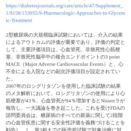
https://diabetesjournals.org/care/article/47/Supplement_
1/S158/153955/9-Pharmacologic-Approaches-to-Glycem
ic-Treatment
2型糖尿病の大規模臨床試験においては、介入の結果
によるアウトカムの評価が重要であり、評価の判定と
して、主要評価項目は、心血管死、非致死性心筋梗
塞、非致死性脳卒中の複合エンドポイントの3 point
MACE（Major Adverse Cardiovascular Events）と、心
不全による入院などの副次評価項目が設定されてい
た。
2007年のロシグリタゾンを使用した臨床試験の結果
のメタ解析において、ロシグリタゾンの使用により心
筋梗塞が43％、心血管死が94％増加するとNissenラが
報告し、一大議論を巻き起こした。これを受けFDAの
諮問委員会は、糖尿病のすべての新薬に関して2段階
の心血管疾患に関する安全性評価を義務づけることを
勧告し、1. 第3相までの販売前試験で対象治療に対