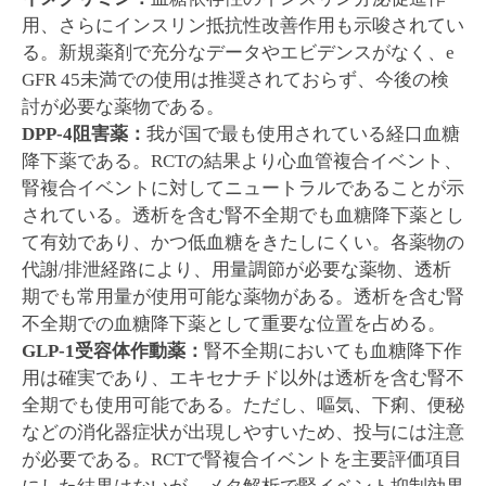
用、さらにインスリン抵抗性改善作用も示唆されてい
る。新規薬剤で充分なデータやエビデンスがなく、e
GFR 45未満での使用は推奨されておらず、今後の検
討が必要な薬物である。
DPP-4
阻害薬：
我が国で最も使用されている経口血糖
降下薬である。RCTの結果より心血管複合イベント、
腎複合イベントに対してニュートラルであることが示
されている。透析を含む腎不全期でも血糖降下薬とし
て有効であり、かつ低血糖をきたしにくい。各薬物の
代謝/排泄経路により、用量調節が必要な薬物、透析
期でも常用量が使用可能な薬物がある。透析を含む腎
不全期での血糖降下薬として重要な位置を占める。
GLP-1
受容体作動薬：
腎不全期においても血糖降下作
用は確実であり、エキセナチド以外は透析を含む腎不
全期でも使用可能である。ただし、嘔気、下痢、便秘
などの消化器症状が出現しやすいため、投与には注意
が必要である。RCTで腎複合イベントを主要評価項目