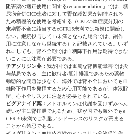
阻害薬の適正使用に関するrecommendation」では、糖
尿病合併CKD患者に対して腎保護効果が期待される
ため積極的な使用を考慮する（CKDの重症度分類の
末期腎不全に該当するeGFR15未満では新規に開始し
ない。継続投与して15未満となった場合では、副作
用に注意しながら継続する）と記載されている。いず
れにしても、腎不全期では血糖降下作用は期待できな
いことには注意が必要である。
チアゾリジン薬：
我が国では重篤な腎機能障害では投
与禁忌である。主に歓待者/胆汁排泄であるため薬物
動態的な問題は少なく、海外では腎不全においても血
糖降下作用を発揮するため使用可能であるが、体液貯
留、心不全リスクに注意が必要とされている。
ビグアナイド薬：
メトホルミンは代謝を受けずみへん
硬いが主に腎排泄であるため、我が国でも海外でもe
GFR 30未満では乳酸アシドーシスのリスクが高まる
ことから禁忌である。
イメグリミン：
血糖依存性のインスリン分泌促進作