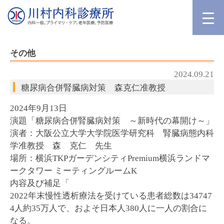
その他
2024.09.21
糖尿病合併腎臓病対策 森克仁准教授
2024年9月13日
演題「糖尿病合併腎臓病対策 ～新時代の幕開け～」
演者：大阪公立大学大学院医学研究科 腎臓病態内科
学准教授 森 克仁 先生
場所：横浜TKPガーデンシティPremium横浜ランドマ
ークタワー ミーティングルームK
内容及び補足「
2022年末慢性透析療法を受けている患者総数は34747
4人約35万人で、およそ日本人380人に一人の割合に
なる。