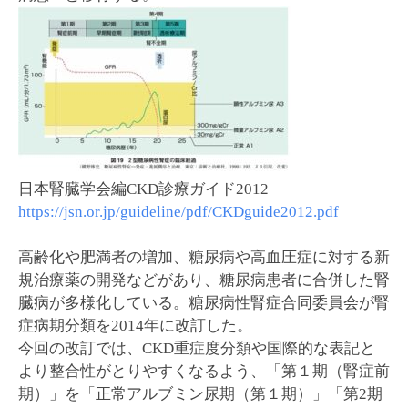
日本腎臓学会編CKD診療ガイド2012
https://jsn.or.jp/guideline/pdf/CKDguide2012.pdf
高齢化や肥満者の増加、糖尿病や高血圧症に対する新
規治療薬の開発などがあり、糖尿病患者に合併した腎
臓病が多様化している。糖尿病性腎症合同委員会が腎
症病期分類を2014年に改訂した。
今回の改訂では、CKD重症度分類や国際的な表記と
より整合性がとりやすくなるよう、「第１期（腎症前
期）」を「正常アルブミン尿期（第１期）」「第2期