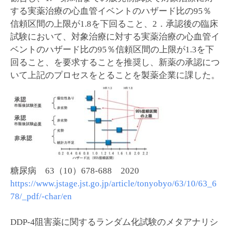
する実薬治療の心血管イベントのハザード比の95％
信頼区間の上限が1.8を下回ること、2．承認後の臨床
試験において、対象治療に対する実薬治療の心血管イ
ベントのハザード比の95％信頼区間の上限が1.3を下
回ること、を要求することを推奨し、新薬の承認につ
いて上記のプロセスをとることを製薬企業に課した。
糖尿病 63（10）678-688 2020
https://www.jstage.jst.go.jp/article/tonyobyo/63/10/63_6
78/_pdf/-char/en
DDP-4阻害薬に関するランダム化試験のメタアナリシ