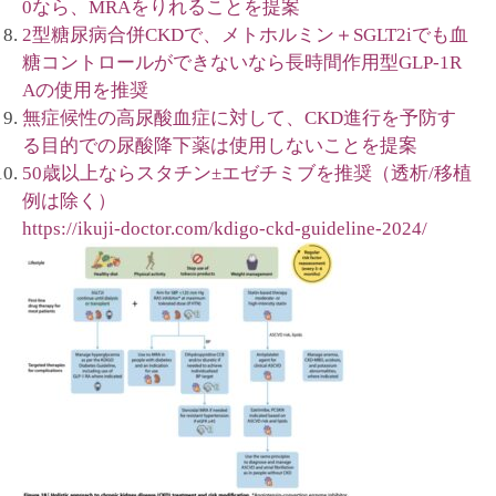
0なら、MRAをりれることを提案
2型糖尿病合併CKDで、メトホルミン＋SGLT2iでも血
糖コントロールができないなら長時間作用型GLP-1R
Aの使用を推奨
無症候性の高尿酸血症に対して、CKD進行を予防す
る目的での尿酸降下薬は使用しないことを提案
50歳以上ならスタチン±エゼチミブを推奨（透析/移植
例は除く）
https://ikuji-doctor.com/kdigo-ckd-guideline-2024/