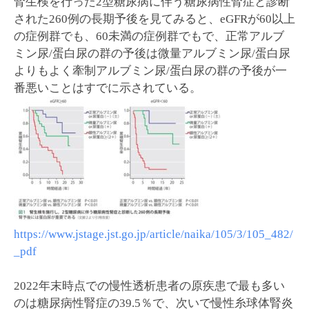
腎生検を行った2型糖尿病に伴う糖尿病性腎症と診断
された260例の長期予後を見てみると、eGFRが60以上
の症例群でも、60未満の症例群でもで、正常アルブ
ミン尿/蛋白尿の群の予後は微量アルブミン尿/蛋白尿
よりもよく牽制アルブミン尿/蛋白尿の群の予後が一
番悪いことはすでに示されている。
https://www.jstage.jst.go.jp/article/naika/105/3/105_482/
_pdf
2022年末時点での慢性透析患者の原疾患で最も多い
のは糖尿病性腎症の39.5％で、次いで慢性糸球体腎炎