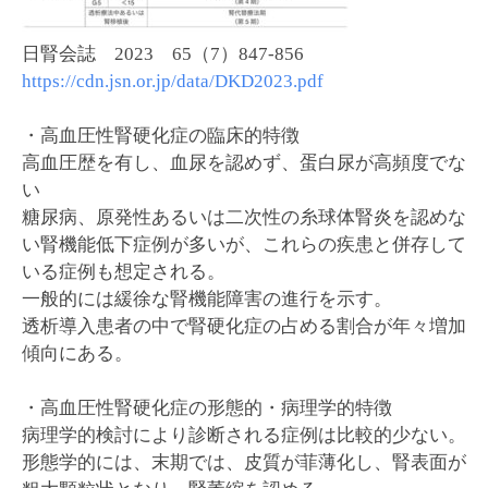
日腎会誌 2023 65（7）847-856
https://cdn.jsn.or.jp/data/DKD2023.pdf
・高血圧性腎硬化症の臨床的特徴
高血圧歴を有し、血尿を認めず、蛋白尿が高頻度でな
い
糖尿病、原発性あるいは二次性の糸球体腎炎を認めな
い腎機能低下症例が多いが、これらの疾患と併存して
いる症例も想定される。
一般的には緩徐な腎機能障害の進行を示す。
透析導入患者の中で腎硬化症の占める割合が年々増加
傾向にある。
・高血圧性腎硬化症の形態的・病理学的特徴
病理学的検討により診断される症例は比較的少ない。
形態学的には、末期では、皮質が菲薄化し、腎表面が