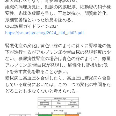
粗大顆粒状となり、腎萎縮を認める。
組織の病理所見は、動脈の内膜肥厚、細動脈の硝子様
変性、糸球体虚脱を呈し、至急対抗か、間質線維化、
尿細管萎縮といった所見を認める。
CKD診療ガイドライン2024
https://jsn.or.jp/data/gl2024_ckd_ch03.pdf
腎硬化症の変化は黄色い線のように徐々に腎機能の低
下が進行するがアルブミン尿や蛋白尿の発現頻度は少
ない。糖尿病性腎症の場合は青色の線のように、微量
アルブミン尿/蛋白尿が発現し、顕性化し腎機能の低
下を来す変化を取ることが多い。
糖尿病に高血圧を合併したり、高血圧に糖尿病を合併
している症例においては、この二つの変化の中間をた
どることも少なくないと考えられる。