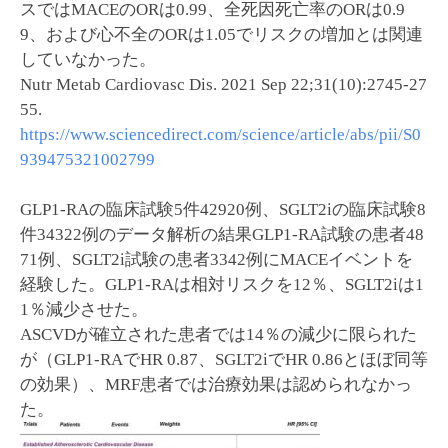
スではMACEのORは0.99、全死因死亡率のORは0.9
9、および心不全のORは1.05でリスクの増加とは関連
していなかった。
Nutr Metab Cardiovasc Dis. 2021 Sep 22;31(10):2745-27
55.
https://www.sciencedirect.com/science/article/abs/pii/S0
939475321002799
GLP1-RAの臨床試験5件42920例、SGLT2iの臨床試験8
件34322例のデータ解析の結果GLP1-RA試験の患者48
71例、SGLT2i試験の患者3342例にMACEイベントを
経験した。GLP1-RAは相対リスクを12％、SGLT2iは1
1％減少させた。
ASCVDが確立された患者では14％の減少に限られた
が（GLP1-RAでHR 0.87、SGLT2iでHR 0.86とほぼ同等
の効果）、MRF患者では治療効果は認められなかっ
た。