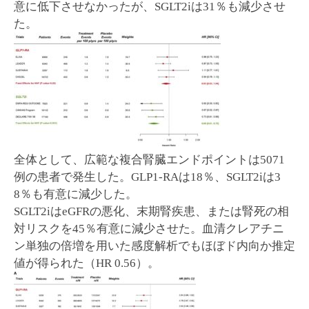
意に低下させなかったが、SGLT2iは31％も減少させ
た。
全体として、広範な複合腎臓エンドポイントは5071
例の患者で発生した。GLP1-RAは18％、SGLT2iは3
8％も有意に減少した。
SGLT2iはeGFRの悪化、末期腎疾患、または腎死の相
対リスクを45％有意に減少させた。血清クレアチニ
ン単独の倍増を用いた感度解析でもほぼド内向か推定
値が得られた（HR 0.56）。