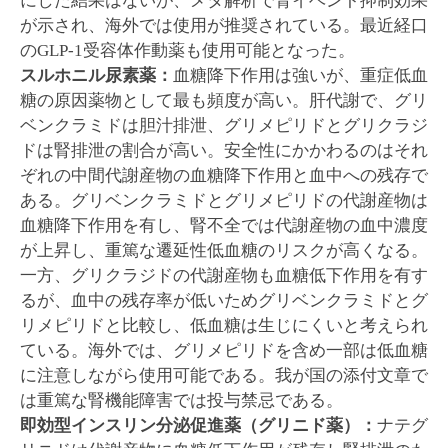
にした結果はないが、メタ解析で腎イベント抑制効果
が示され、海外では使用が推奨されている。最近経口
のGLP-1受容体作動薬も使用可能となった。
スルホニル尿素薬：
血糖降下作用は強いが、重症低血
糖の原因薬物として最も頻度が高い。肝代謝で、グリ
ベンクラミドは胆汁排泄、グリメピリドとグリクラジ
ドは腎排泄の割合が高い。安全性にかかわるのはそれ
ぞれの中間代謝産物の血糖降下作用と血中への残存で
ある。グリベンクラミドとグリメピリドの代謝産物は
血糖降下作用を有し、腎不全では代謝産物の血中濃度
が上昇し、重篤な遷延性低血糖のリスクが高くなる。
一方、グリクラジドの代謝産物も血糖低下作用を有す
るが、血中の残存率が低いためグリベンクラミドとグ
リメピリドと比較し、低血糖は生じにくいと考えられ
ている。海外では、グリメピリドを含め一部は低血糖
に注意しながら使用可能である。我が国の添付文章で
は重篤な腎機能障害では投与禁忌である。
即効型インスリン分泌促進薬（グリニド薬）：
ナテグ