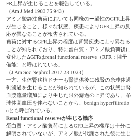
FR上昇が生じることを報告している。
（Am J Med 1983 75 943）
アミノ酸静注負荷においても同様の一過性のGFR上昇
が生じること、様々な状態、疾患によりGFR上昇の反
応が異なることが報告されている。
負荷に対するGFR上昇の程度は背景疾患により異なる
ことが知られており、特に蛋白質・アミノ酸負荷後に
変化したΔGFRはrenal functional reserve（RFR：陣予
備能）と呼ばれている。
（J Am Soc Nephrol 2017 28 1023）
一方、生体腎移植ドナーも腎提供後に残腎の糸球体過
剰濾過を生じることが知られているが、この状態は腎
血漿流量増加により生じた限外濾過の上昇であり、糸
球体高血圧を伴わないことから、benign hyperfiltratio
nとも呼ばれている。
Renal functional reserveが生じる機序
蛋白質・アミノ酸負荷によるGFR上昇の機序は十分に
解明されていないが、アミノ酸が代謝された後に生じ