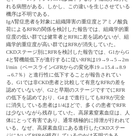
れる病態がある。しかし、この違いを生じさせている
機序は不明である。
IgA腎症患者を対象に組織障害の重症度とアミノ酸負
荷によるRFRの関係を検討した報告では、組織学的重
症度の低い群では健常者とRFRに差を認めないが、組
織学的重症度が高い群ではRFRが消失していた。
CKDステージ別にRFRを検討した報告では、G1からG
4と腎機能低下が進行するに従いRFRは19→9→5→2m
l/min（ベースラインGFRからの変化率19→15.4→8.9
→6.7％）と進行性に低下することが報告されてい
る。G1では非CKD患者と比較して有意なRFRの差を
認めていないが、G2と早期のステージですでにRFR
の低下を認めており、G4まで進行してもRFRが完全
に消失している患者は1/4ほどで、多くの患者でRFR
は少ないながら残存していた。高尿素窒素血症は、人
体にとって有害であり、通常積極的に排泄が行われて
いる。なぜ、高尿素血症にある進行したCKDステー
ジにおいてRFRが残存しているのかは不明である。