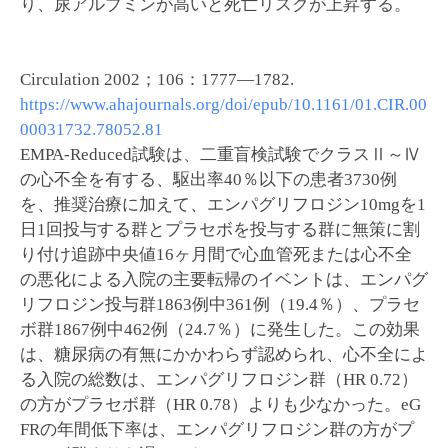
り、尿アルブミンが高いと死亡リスクが上昇する。
Circulation 2002；106：1777―1782.
https://www.ahajournals.org/doi/epub/10.1161/01.CIR.00
00031732.78052.81
EMPA-Reduced試験は、二重盲検試験でクラスⅡ～Ⅳ
の心不全を有する、駆出率40％以下の患者3730例
を、推奨治療に加えて、エンパグリフロジン10mgを1
日1回投与する群とプラセボを投与する群に無策に割
り付け追跡中央値16ヶ月間で心血管死または心不全
の悪化による入院の主要転帰のイベントは、エンパグ
リフロジン投与群1863例中361例（19.4％）、プラセ
ボ群1867例中462例（24.7％）に発生した。この効果
は、糖尿病の有無にかかわらず認められ、心不全によ
る入院の総数は、エンパグリフロジン群（HR 0.72）
の方がプラセボ群（HR 0.78）よりも少なかった。eG
FRの年間低下率は、エンパグリフロジン群の方がプ