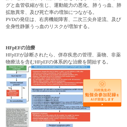
グと血管収縮が生じ、運動能力の悪化、肺うっ血、肺
拡散異常、及び死亡率の増加につながる。
PVDの発症は、右房機能障害、二次三尖弁逆流、及び
全身性静脈うっ血のリスクが増加する。
HFpEF
の治療
HFpEFが診断されたら、併存疾患の管理、薬物、非薬
物療法を含むHFpEFの体系的な治療を開始する。