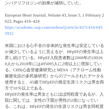
ンパグリフロジンの効果が減弱していた。
European Heart Journal, Volume 43, Issue 5, 1 February 2
022, Pages 416–424
https://academic.oup.com/eurheartj/article/43/5/416/645
5932
米国における心不全の全体的な発生率は安定している
か減少しているように見えるが、HFpEFの発生率は上
昇し続けている。HFpEF入院患者数は2008年の18926
0人から2018年には495095人に2倍以上に増加してい
る。CHS(心血管健康研究)とMESA（アテローム性動
脈硬化症の多民族研究）からのプールされたデータを
使用すると、45歳でHFpEFの推定生涯リスクは男女両
方で10％以上である。
HFpEFの発生率は男女ともにほぼ同程度であるが、入
院に関しては、女性の下図が男性の2倍になってい
る。これは、HFpEFの発生の生涯リスクは男女同程度