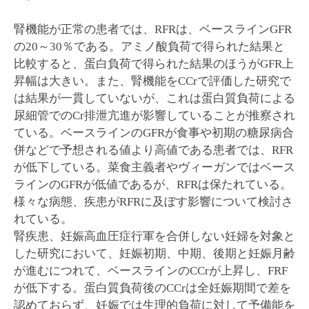
腎機能が正常の患者では、RFRは、ベースラインGFR
の20～30％である。アミノ酸負荷で得られた結果と
比較すると、蛋白負荷で得られた結果のほうがGFR上
昇幅は大きい。また、腎機能をCCrで評価した研究で
は結果が一貫していないが、これは蛋白質負荷による
尿細管でのCr排泄亢進が影響していることが推察され
ている。ベースラインのGFRが食事や初期の糖尿病合
併などで予想される値より高値である患者では、RFR
が低下している。菜食主義者やヴィーガンではベース
ラインのGFRが低値であるが、RFRは保たれている。
様々な病態、疾患がRFRに及ぼす影響について検討さ
れている。
腎疾患、妊娠高血圧症行軍を合併しない妊婦を対象と
した研究において、妊娠初期、中期、後期と妊娠月齢
が進むにつれて、ベースラインのCCrが上昇し、FRF
が低下する。蛋白質負荷後のCCrは全妊娠期間で差を
認めておらず、妊娠では生理的負荷に対して予備能を