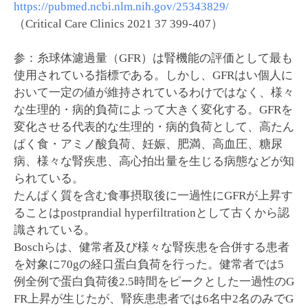
https://pubmed.ncbi.nlm.nih.gov/25343829/
（Critical Care Clinics 2021 37 399-407）
参：糸球体濾過量（GFR）は腎機能の評価として最も
使用されている指標である。しかし、GFRはい個人に
おいて一定の値が維持されているわけではなく、様々
な生理的・病的負荷によって大きく変化する。GFRを
変化させる代表的な生理的・病的負荷として、高たん
ぱく食・アミノ酸負荷、妊娠、肥満、高血圧、糖尿
病、様々な腎疾患、高心拍出量を生じる病態などが知
られている。
たんぱく質を含む食事摂取後に一過性にGFRが上昇す
ることはpostprandial hyperfiltrationとして古くから認
識されている。
Boschらは、健常者及び様々な腎疾患を合併する患者
を対象に70gの経口蛋白負荷を行った。健常者では5
例全例で蛋白負荷後2.5時間をピークとした一過性のG
FR上昇が生じたが、腎疾患患者では6名中2名のみでG