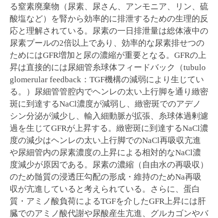
る窒素廃棄物（尿素、尿さん、アンモニア、リン、硫
酸塩など）を腎から効率的に排泄するための生理的反
応と理解されている。尿素の一日排泄量は総体液中の
尿素プールの2倍以上であり、効率的な尿素排せつの
ためにはGFR増加と尿の濃縮が重要となる。GFRの上
昇は直接的には尿細管糸球体フィードバック（tubulo
glomerular feedback：TGF機構の減弱により生じてい
る。）尿細管管腔内でヘンレの太い上行脚を通り緻密
斑に到達するNaCl濃度が減弱し、緻密斑でのアデノ
シン分泌が減少し、輸入細動脈が拡張、糸球体過剰濾
過を生じてGFRが上昇する。緻密斑に到達するNaCl濃
度の減少はヘンレの太い上行脚でのNaCl再吸収亢進
や尿細管内の尿素濃度の上昇による相対的なNaCl濃
度減少が原因である。尿素の濃縮（自由水の再吸収）
のため髄質の浸透圧勾配の形成・維持のためNa再吸
収が亢進していると考えられている。さらに、蛋白
質・アミノ酸負荷によるTGFを介したGFR上昇には肝
臓でのアミノ酸代謝や尿酸産生亢進、グルカゴンやバ