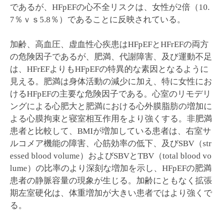
であるが、HFpEFの心不全リスクは、女性が2倍（10.
7％ｖｓ5.8％）であることに反映されている。
加齢、高血圧、虚血性心疾患はHFpEFとHFrEFの両方
の危険因子であるが、肥満、代謝障害、及び運動不足
は、HFrEFよりもHFpEFの特異的な素因となるように
見える。肥満は身体活動の減少に加え、特に女性にお
けるHFpEFの主要な危険因子である。心室のリモデリ
ングによる心肥大と肥満における心外膜脂肪の増加に
よる心膜拘束と寝室相互作用をより強くする。非肥満
患者と比較して、BMIが増加している患者は、右室サ
ルコメア機能の障害、心筋効率の低下、及びSBV（str
essed blood volume）およびSBVとTBV（total blood vo
lume）の比率のより深刻な増加を示し、HFpEFの肥満
患者の静脈容量の現象が生じる。加齢にともなく拡張
期左室硬化は、体重増加が大きい患者ではより強くで
る。