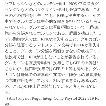
ゾプレッシンなどのホルモン作用、NOやプロスタグ
ランジンなどのパラクライン作用も必須である。これ
らのどの作用を阻害しても、RFRは消失するが、その
中でもグルカゴンは中心的な働きを担っていると考え
られている。グルカゴンは蛋白摂取によって、膵α細
胞から分泌されるホルモンである。膵臓を摘出したモ
デル動物や人では、RFRが消失すること、グルカゴン
分泌を阻害するソマトスタチン投与でもRFRが消失す
ること、グルカゴン分泌を増価させない分岐枝アミノ
酸投与では、RFRが生じないことが報告されている。
グルカゴンを直接腎動脈に投与してもGFRの上昇は生
じないが、軽門脈投与ではGFRの上昇を認める。グル
カゴンは肝臓での尿素産生亢進や、陣からの尿素排せ
つ亢進作用を有しており、相反する意見はあるもの
の、これがGFR上昇に関与していると考えられてい
る。
（Am J Physiol Regul Integr Comp Physiol 2022 319 R6
90）