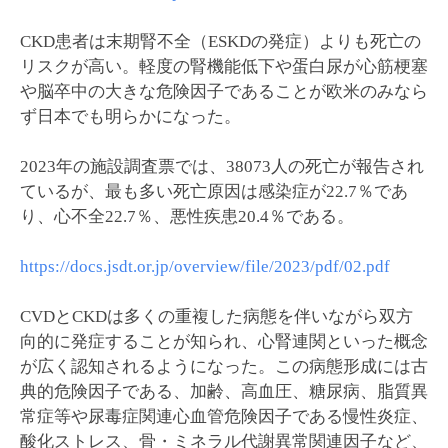
CKD患者は末期腎不全（ESKDの発症）よりも死亡の
リスクが高い。軽度の腎機能低下や蛋白尿が心筋梗塞
や脳卒中の大きな危険因子であることが欧米のみなら
ず日本でも明らかになった。
2023年の施設調査票では、38073人の死亡が報告され
ているが、最も多い死亡原因は感染症が22.7％であ
り、心不全22.7％、悪性疾患20.4％である。
https://docs.jsdt.or.jp/overview/file/2023/pdf/02.pdf
CVDとCKDは多くの重複した病態を伴いながら双方
向的に発症することが知られ、心腎連関といった概念
が広く認知されるようになった。この病態形成には古
典的危険因子である、加齢、高血圧、糖尿病、脂質異
常症等や尿毒症関連心血管危険因子である慢性炎症、
酸化ストレス、骨・ミネラル代謝異常関連因子など、