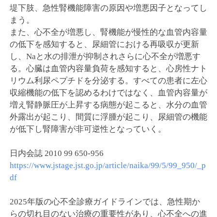
堤下肢、急性腎機能障害の原因や増悪因子となってし
まう。
また、心不全が増悪し、腎機能が慢性的な血管内容量
の低下を感知すると、尿細管における再吸収が更新
し、Naと水の排泄が抑制されさらに心不全が増悪す
る。心臓は血管内容量負荷を感知すると、心房性ナト
リウム利尿ペプチドを分泌する。すべての患者に左心
収縮機能の低下を認めるわけではなく、血管内容量が
増え腎静脈圧が上昇する病態が起こると、水分の血管
外露出が起こり、間質に浮腫が起こり、尿細管の機能
が低下し腎障害が非可逆性となっていく。
日内会誌 2010 99 650-956
https://www.jstage.jst.go.jp/article/naika/99/5/99_950/_p
df
2025年版の心不全診療ガイドラインでは、急性期か
らの切れ目のない治療の重要性があり、心不全への進