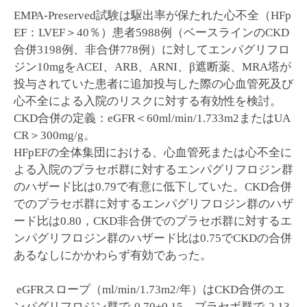
EMPA-Preserved試験は駆出率が保たれた心不全（HFp
EF：LVEF＞40％）患者5988例（ベースラインのCKD
合併3198例、非合併778例）に対してエンパグリフロ
ジン10mgをACEI、ARB、ARNI、β遮断薬、MRA塔が
投与されていた患者に追加投与した際の心血管死及び
心不全による入院のリスクに対する有効性を検討。
CKD合併の定義：eGFR＜60ml/min/1.733m2またはUA
CR＞300mg/g。
HFpEFの全体集団における、心血管死または心不全に
よる入院のプラセボ群に対するエンパグリフロジン群
のハザード比は0.79で有意に低下していた。CKD合併
でのプラセボ群に対するエンパグリフロジン群のハザ
ード比は0.80，CKD非合併でのプラセボ群に対するエ
ンパグリフロジン群のハザード比は0.75でCKDの合併
あるなしにかかわらず有効であった。
eGFRスロープ（ml/min/1.73m2/年）はCKD合併のエ
ンパグリフロジン群で-0.70±0.15、プラセボ群で-2.13