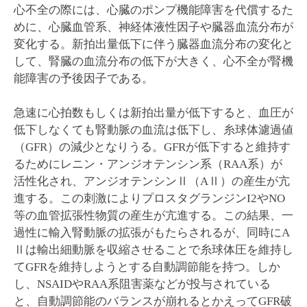
心不全の際には、心臓のポンプ機能障害を代償するた
めに、心臓血管系、神経体液性因子や臓器血流分布が
変化する。新拍出量低下に伴う臓器血流分布の変化と
して、腎臓の血流分布の低下が大きく、心不全が腎機
能障害の予後因子である。
急速に心拍数もしくは新拍出量が低下すると、血圧が
低下しなくても腎動脈の血流は低下し、糸球体濾過値
（GFR）の減少となりうる。GFRが低下すると維持す
るためにレニン・アンジオテンシン系（RAA系）が
活性化され、アンジオテンシンⅡ（AⅡ）の産生が亢
進する。この刺激によりプロスタグランジンI2やNO
等の血管拡張性物質の産生が亢進する。この結果、一
過性に輸入腎動脈の拡張がもたらされるが、同時にA
Ⅱは輸出細動脈を収縮させることで糸球体圧を維持し
てGFRを維持しようとする自動調節能を持つ。しか
し、NSAIDやRAA系阻害薬などが投与されている
と、自動調節能のバランスが崩れるとかえってGFR破