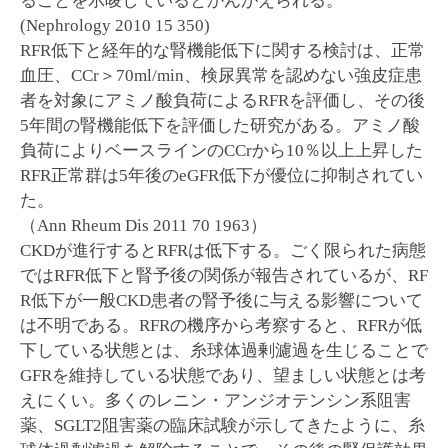
ることを示唆しているとかんがえられる。
(Nephrology 2010 15 350)
RFR低下と経年的な腎機能低下に関する検討は、正常
血圧、CCr＞70ml/min、検尿異常を認めない強皮症患
者を対象にアミノ酸負荷によるRFRを評価し、その後
5年間の腎機能低下を評価した研究がある。アミノ酸
負荷によりベースラインのCCrから10％以上上昇した
RFR正常群は5年後のeGFR低下が優位に抑制されてい
た。
（Ann Rheum Dis 2011 70 1963）
CKDが進行するとRFRは低下する。ごく限られた病態
ではRFR低下と腎予後の関係が報告されているが、RF
R低下が一般CKD患者の腎予後に与える影響について
は不明である。RFRの機序から考察すると、RFRが低
下している状態とは、糸球体過剰濾過を生じることで
GFRを維持している状態であり、望ましい状態とは考
えにくい。多くのレニン・アンジオテンシン系阻害
薬、SGLT2阻害薬の臨床試験が示してきたように、糸