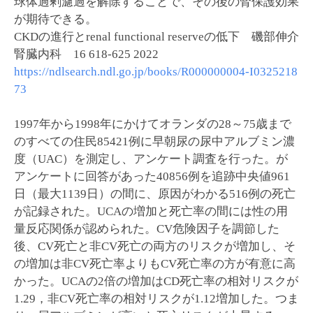
球体過剰濾過を解除することで、その後の腎保護効果
が期待できる。
CKDの進行とrenal functional reserveの低下 磯部伸介
腎臓内科 16 618-625 2022
https://ndlsearch.ndl.go.jp/books/R000000004-I0325218
73
1997年から1998年にかけてオランダの28～75歳まで
のすべての住民85421例に早朝尿の尿中アルブミン濃
度（UAC）を測定し、アンケート調査を行った。が
アンケートに回答があった40856例を追跡中央値961
日（最大1139日）の間に、原因がわかる516例の死亡
が記録された。UCAの増加と死亡率の間には性の用
量反応関係が認められた。CV危険因子を調節した
後、CV死亡と非CV死亡の両方のリスクが増加し、そ
の増加は非CV死亡率よりもCV死亡率の方が有意に高
かった。UCAの2倍の増加はCD死亡率の相対リスクが
1.29，非CV死亡率の相対リスクが1.12増加した。つま