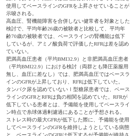
使用してベースラインのGFRを上昇させていることが
示唆される。
高血圧、腎機能障害を合併しない健常者を対象とした
検討で、平均年齢26歳の被験者と比較して、平均年
齢70歳の被験者では、ベースラインの腎機能は低下
しているが、アミノ酸負荷で評価したRFRは差を認め
ていない。
肥満高血圧患者（平均BMI32.9）と非肥満高血圧患者
（平均BMI22.9）における検討（両群とも降圧薬服用
無し、血圧に差なし）では、肥満高血圧ではベースラ
インのGFRが上昇しており、RFRは低下していた。
タンパク尿を認めていないⅠ型糖尿患者では、ベース
ラインのGFRとRFRは負の相関を認めていた。RFRが
低下している患者とは、予備能を使用してベースライ
ン時点で糸球体過剰濾過にあることが予想される。
ストレス時の最大GFRが低下した際に、予備能を使用
してベースラインのGFRを維持しようとしている病態
と、ベースラインのGFRは低下するが予備能が維持さ