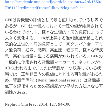
https://academic.oup.com/ije/article-abstract/42/6/1660/
736113?redirectedFrom=fulltext&login=false
GFRは腎機能の評価として最も使用されているし表で
あるが、GFRは一個人において一定の値が維持されて
いるわけではなく、様々な生理的・病的負荷によって
大きく変化する。GFRが上昇する過剰濾過が起こる代
表的な生理的・病的負荷として、高タンパク食・アミ
ノ酸負荷、妊娠、肥満、高血圧、糖尿病、様々な腎疾
患、高心拍出量を生じる病態が知られている。GFRの
一般的に使用される腎機能マーカーは、ネフロンが5
0％失われるまで、または腎臓が一つ残存している状
態では、正常範囲内の数値にとどまる可能性があるた
め、腎臓予備能（Renal functional reserve）は腎機能
低下を評価するための高感度かつ早期の方法となる可
能性がある。
Nephron Clin Pract 2014; 127: 94-100