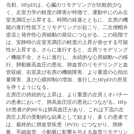
当初、HFpEFは、心臓のリモデリングが比較的少な
く、左室力学の軽度の障害が特徴で、運動中にのみ左
室充満圧が上昇する。時間の経過とともに、左房の機
能の進行性低下とリモデリングが起こり、二次僧帽弁
逆流と発作性心房細動の発症につながる。この段階で
は、安静時の左室充満圧の軽度の上昇が発せする可能
性が上昇する。さらに進行すると、左房リモデリング
／機能不全、さらに進行し、永続的な心房細動への移
行、肺動脈高血圧の悪化、肺血管のリモデリングと血
管収縮、右室及び右房の機能障害、より重度の心拍出
量障害、及び心膜抑制の増加、進行したHFpEFの所見
を伴うようになる。
左房圧の持続的な上昇は、より重度の左房ミオパチー
の患者において、肺高血圧症の悪化につながる。HFp
EF患者の約80％は肺高血圧があり、これは下流の左
房圧上昇の受動的な結果として始まり、多くの患者で
は、最終的に肺血管疾患（PVD）につながり、肺静
脈、毛細血管、小動脈に影響を与える血管リモデリン