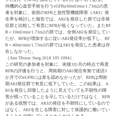
待機的心血管手術を行うeGFR≧60ml/min/1.73m2の患
者を対象に、術前のRFRと急性腎機能障害（AKI）発
生率を検討した報告では、AKIを発症した群では非発
症群と比較して有意にRFRが低くなっていた。またRF
R＜10ml/min/1.73m2の群では、全例AKIを発症してい
たが、RFRが増加するに従いAKI発症率が低下し、RF
R＞40mi/min/1.73m2の群ではAKIを発症した患者は存
在しなかった。
（Ann Thorac Surg 2018 105 1094）
この研究の参加者を対象に、術後3か月の時点で再度
RFRの評価を行うと、周術期のAKI発症有無で述語3
か月でのeGFRには差を認めなかったが、RFRは周術
期AKI発症群で有意に低下していた。この結果は、A
KIを発症し回復したように見えていても不顕性の障
害が残っていることを示しているだけではなく、RFR
がある状態では、AKIの発症を不顕性にしているので
はなく、AKIを生じる障害に対して保護的に働いてい