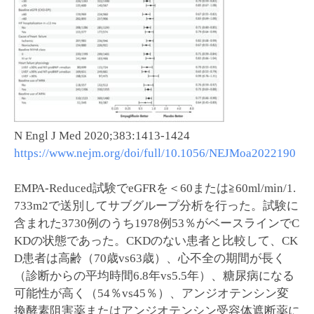
N Engl J Med 2020;383:1413-1424
https://www.nejm.org/doi/full/10.1056/NEJMoa2022190
EMPA-Reduced試験でeGFRを＜60または≧60ml/min/1.
733m2で送別してサブグループ分析を行った。試験に
含まれた3730例のうち1978例53％がベースラインでC
KDの状態であった。CKDのない患者と比較して、CK
D患者は高齢（70歳vs63歳）、心不全の期間が長く
（診断からの平均時間6.8年vs5.5年）、糖尿病になる
可能性が高く（54％vs45％）、アンジオテンシン変
換酵素阻害薬またはアンジオテンシン受容体遮断薬に