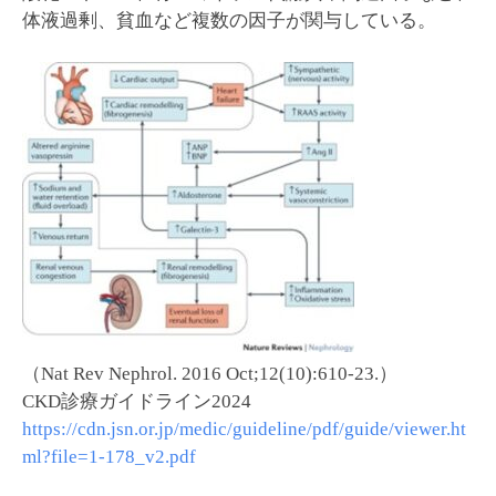
体液過剰、貧血など複数の因子が関与している。
（Nat Rev Nephrol. 2016 Oct;12(10):610-23.）
CKD診療ガイドライン2024
https://cdn.jsn.or.jp/medic/guideline/pdf/guide/viewer.ht
ml?file=1-178_v2.pdf