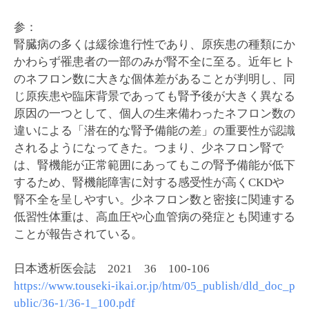
参：
腎臓病の多くは緩徐進行性であり、原疾患の種類にか
かわらず罹患者の一部のみが腎不全に至る。近年ヒト
のネフロン数に大きな個体差があることが判明し、同
じ原疾患や臨床背景であっても腎予後が大きく異なる
原因の一つとして、個人の生来備わったネフロン数の
違いによる「潜在的な腎予備能の差」の重要性が認識
されるようになってきた。つまり、少ネフロン腎で
は、腎機能が正常範囲にあってもこの腎予備能が低下
するため、腎機能障害に対する感受性が高くCKDや
腎不全を呈しやすい。少ネフロン数と密接に関連する
低習性体重は、高血圧や心血管病の発症とも関連する
ことが報告されている。
日本透析医会誌 2021 36 100-106
https://www.touseki-ikai.or.jp/htm/05_publish/dld_doc_p
ublic/36-1/36-1_100.pdf