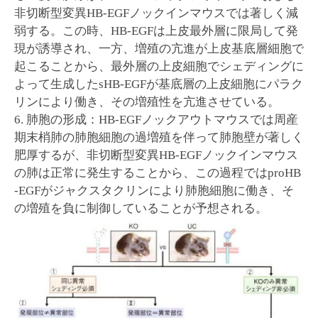
非切断型変異HB-EGFノックインマウスでは著しく減
弱する。この時、HB-EGFは上皮最外層に限局して発
現が誘導され、一方、増殖の亢進が上皮基底層細胞で
起こることから、最外層の上皮細胞でシェディングに
よって生成したsHB-EGFが基底層の上皮細胞にパラク
リンにより働き、その増殖性を亢進させている。
6. 肺胞の形成：HB-EGFノックアウトマウスでは周産
期末梢肺の肺胞細胞の過増殖を伴って肺胞壁が著しく
肥厚するが、非切断型変異HB-EGFノックインマウス
の肺は正常に発生することから、この過程ではproHB
-EGFがジャクスタクリンにより肺胞細胞に働き、そ
の増殖を負に制御していることが予想される。