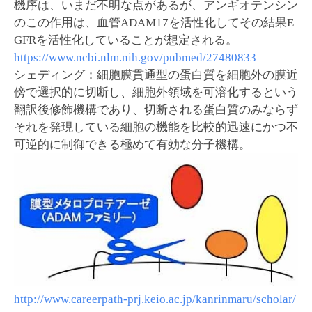
機序は、いまだ不明な点があるが、アンギオテンシン
のこの作用は、血管ADAM17を活性化してその結果E
GFRを活性化していることが想定される。
https://www.ncbi.nlm.nih.gov/pubmed/27480833
シェディング：細胞膜貫通型の蛋白質を細胞外の膜近
傍で選択的に切断し、細胞外領域を可溶化するという
翻訳後修飾機構であり、切断される蛋白質のみならず
それを発現している細胞の機能を比較的迅速にかつ不
可逆的に制御できる極めて有効な分子機構。
http://www.careerpath-prj.keio.ac.jp/kanrinmaru/scholar/