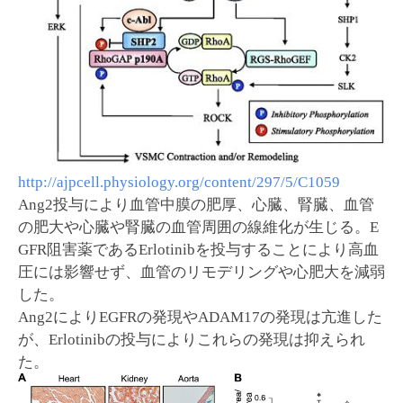
http://ajpcell.physiology.org/content/297/5/C1059
Ang2投与により血管中膜の肥厚、心臓、腎臓、血管
の肥大や心臓や腎臓の血管周囲の線維化が生じる。E
GFR阻害薬であるErlotinibを投与することにより高血
圧には影響せず、血管のリモデリングや心肥大を減弱
した。
Ang2によりEGFRの発現やADAM17の発現は亢進した
が、Erlotinibの投与によりこれらの発現は抑えられ
た。