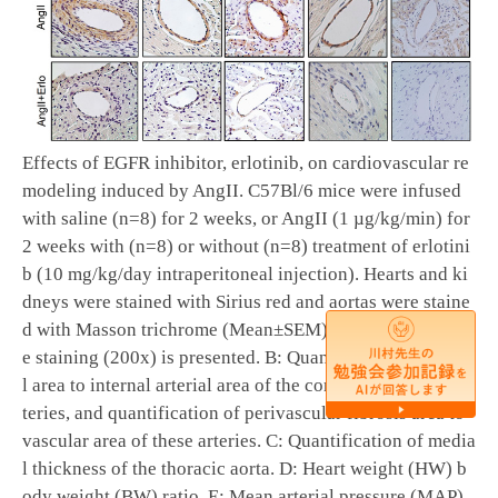
Effects of EGFR inhibitor, erlotinib, on cardiovascular re
modeling induced by AngII. C57Bl/6 mice were infused
with saline (n=8) for 2 weeks, or AngII (1 µg/kg/min) for
2 weeks with (n=8) or without (n=8) treatment of erlotini
b (10 mg/kg/day intraperitoneal injection). Hearts and ki
dneys were stained with Sirius red and aortas were staine
d with Masson trichrome (Mean±SEM). A: Representativ
e staining (200x) is presented. B: Quantification of media
l area to internal arterial area of the coronary and renal ar
teries, and quantification of perivascular fibrosis area to
vascular area of these arteries. C: Quantification of media
l thickness of the thoracic aorta. D: Heart weight (HW) b
ody weight (BW) ratio. E: Mean arterial pressure (MAP)