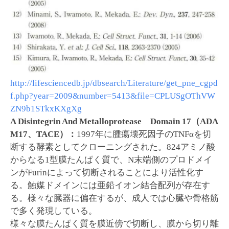
http://lifesciencedb.jp/dbsearch/Literature/get_pne_cgpd
f.php?year=2009&number=5413&file=CPLUSgOThVW
ZN9b1STkxKXgXg
A Disintegrin And Metalloprotease Domain 17（ADA
M17、TACE）：
1997年に腫瘍壊死因子のTNFαを切
断する酵素としてクローニングされた。824アミノ酸
からなる1型膜たんぱく質で、N末端側のプロドメイ
ンがFurinによって切断されることにより活性化す
る。触媒ドメインには亜鉛イオン結合配列が存在す
る。様々な臓器に偏在するが、成人では心臓や骨格筋
で多く発現している。
様々な膜たんぱく質を膜近傍で切断し、膜から切り離