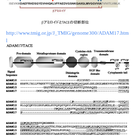
http://www.tmig.or.jp/J_TMIG/genome300/ADAM17.htm
l