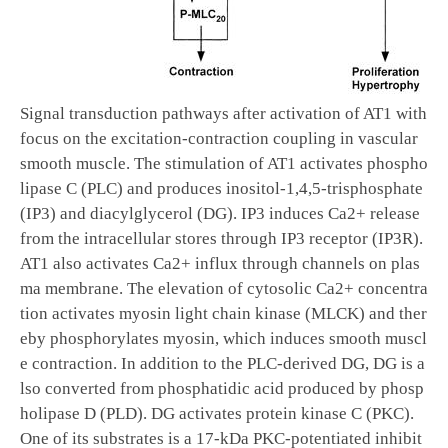
Signal transduction pathways after activation of AT1 with
focus on the excitation-contraction coupling in vascular
smooth muscle. The stimulation of AT1 activates phospho
lipase C (PLC) and produces inositol-1,4,5-trisphosphate
(IP3) and diacylglycerol (DG). IP3 induces Ca2+ release
from the intracellular stores through IP3 receptor (IP3R).
AT1 also activates Ca2+ influx through channels on plas
ma membrane. The elevation of cytosolic Ca2+ concentra
tion activates myosin light chain kinase (MLCK) and ther
eby phosphorylates myosin, which induces smooth muscl
e contraction. In addition to the PLC-derived DG, DG is a
lso converted from phosphatidic acid produced by phosp
holipase D (PLD). DG activates protein kinase C (PKC).
One of its substrates is a 17-kDa PKC-potentiated inhibit