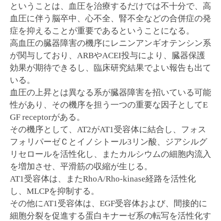
ということは、血圧を治療するだけでは不十分で、高
血圧に伴う脳卒中、心不全、腎不全などの合併症の発
症を抑えることが重要であるということになる。
高血圧の臓器障害の機序にレニンアンギオテンシン系
が関与しており、ARBやACEI投与により、臓器保護
効果が期待できるし、臨床研究結果でよい報告も出て
いる。
血圧の上昇とは異なる系が臓器障害を招いている可能
性があり、その機序を担う一つの重要な因子としてE
GF receptorがある。
その機序として、AT2がAT1受容体に結合し、フォス
フォリパーゼＣとイノシトール3リン酸、ジアシルグ
リセロールを活性化し、またカルシウムの細胞内流入
を増加させ、平滑筋の収縮が生じる。
AT1受容体は、またRhoA/Rho-kinase経路を活性化
し、MLCPを抑制する。
その他にAT1受容体は、EGF受容体および、間接的に
細胞分裂を促進する蛋白キナーゼ系の転写を活性化す