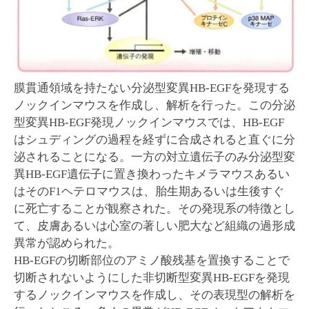
膜貫通領域を持たない分泌型変異HB-EGFを発現する
ノックインマウスを作成し、解析を行った。この分泌
型変異HB-EGF発現ノックインマウスでは、HB-EGF
はシュディングの過程を経ずに合成されると直ぐに分
泌されることになる。一方の対立遺伝子のみ分泌型変
異HB-EGF遺伝子に置き換わったキメラマウスあるい
はそのF1ヘテロマウスは、胎生期あるいは生後すぐ
に死亡することが観察された。その発現系の特徴とし
て、皮膚あるいは心室の著しい肥大など組織の過形成
異常が認められた。
HB-EGFの切断部位のアミノ酸残基を置換することで
切断されないようにした非切断型変異HB-EGFを発現
するノックインマウスを作成し、その表現型の解析を