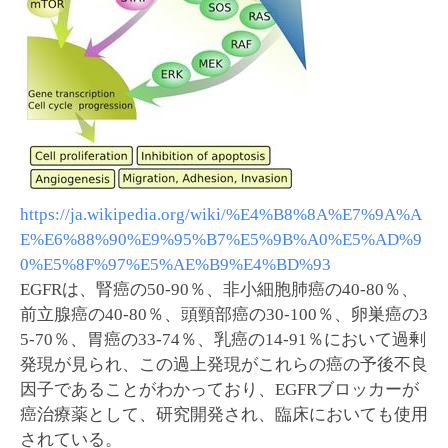
https://ja.wikipedia.org/wiki/%E4%B8%8A%E7%9A%A
E%E6%88%90%E9%95%B7%E5%9B%A0%E5%AD%9
0%E5%8F%97%E5%AE%B9%E4%BD%93
EGFRは、腎癌の50-90％、非小細胞肺癌の40-80％、
前立腺癌の40-80％、頭頸部癌の30-100％、卵巣癌の3
5-70％、胃癌の33-74％、乳癌の14-91％において過剰
発現が見られ、この過上発現がこれらの癌の予後不良
因子であることがわかっており、EGFRブロッカーが
癌治療薬として、研究開発され、臨床においても使用
されている。