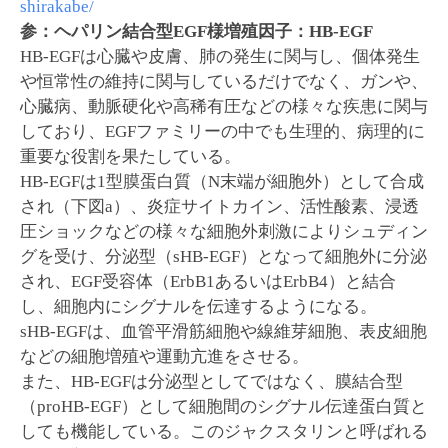
shirakabe/
参：ヘパリン結合型EGF様増殖因子：HB-EGF
HB-EGFは心臓や皮膚、肺の発生に関与し、個体発生
や恒常性の維持に関与しているだけでなく、ガンや、
心臓病、動脈硬化や高稀有圧などの様々な疾患に関与
しており、EGFファミリーの中でも生理的、病理的に
重要な役割を果たしている。
HB-EGFは1型膜蛋白質（N末端が細胞外）として合成
され（下図a）、炎症サイトカイン、活性酸素、浸透
圧ショックなどの様々な細胞外刺激によりシュディン
グを受け、分泌型（sHB-EGF）となって細胞外に分泌
され、EGF受容体（ErbB1あるいはErbB4）と結合
し、細胞内にシグナルを伝達するようになる。
sHB-EGFは、血管平滑筋細胞や線維芽細胞、表皮細胞
などの細胞増殖や運動亢進をさせる。
また、HB-EGFは分泌型としてではなく、膜結合型
（proHB-EGF）として細胞間のシグナル伝達蛋白質と
しても機能している。このジャクスタリンと呼ばれる