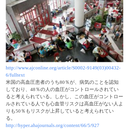
http://www.ajconline.org/article/S0002-9149(03)00432-
6/fulltext
米国の高血圧患者のうち80％が、病気のことを認知
しており、48％の人の血圧がコントロールされてい
ると考えられている。しかし、この血圧がコントロー
ルされている人でも心血管リスクは高血圧がない人よ
りも50％もリスクが上昇していると考えられてい
る。
http://hyper.ahajournals.org/content/66/5/927