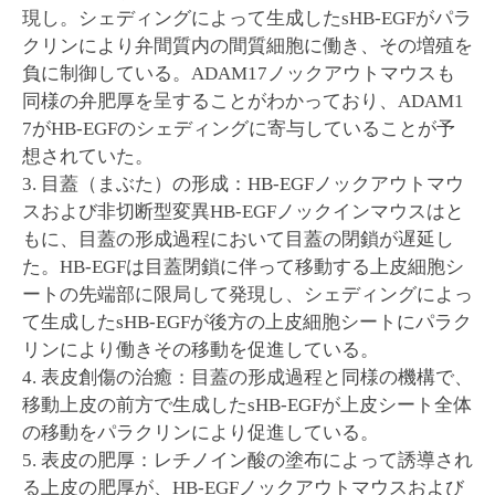
現し。シェディングによって生成したsHB-EGFがパラ
クリンにより弁間質内の間質細胞に働き、その増殖を
負に制御している。ADAM17ノックアウトマウスも
同様の弁肥厚を呈することがわかっており、ADAM1
7がHB-EGFのシェディングに寄与していることが予
想されていた。
3. 目蓋（まぶた）の形成：HB-EGFノックアウトマウ
スおよび非切断型変異HB-EGFノックインマウスはと
もに、目蓋の形成過程において目蓋の閉鎖が遅延し
た。HB-EGFは目蓋閉鎖に伴って移動する上皮細胞シ
ートの先端部に限局して発現し、シェディングによっ
て生成したsHB-EGFが後方の上皮細胞シートにパラク
リンにより働きその移動を促進している。
4. 表皮創傷の治癒：目蓋の形成過程と同様の機構で、
移動上皮の前方で生成したsHB-EGFが上皮シート全体
の移動をパラクリンにより促進している。
5. 表皮の肥厚：レチノイン酸の塗布によって誘導され
る上皮の肥厚が、HB-EGFノックアウトマウスおよび