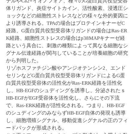
テルやCa2+イオノフォア、種々のG蛋白質共役型受容
体リガンド、炎症サイトカイン、活性酸素、浸透圧シ
ョックなどの細胞性ストレスなどの様々な外的要因に
より誘導される。TPAの場合はプロテインキナーゼC
経路、G蛋白質共役型受容体リガンドの場合はRas-ER
K経路、細胞性ストレスの場合はp38MAPキナーゼ経
路という具合に、刺激の種類によって異なる細胞なシ
グナル伝達経路が関与していることが培養細胞の研究
から判明した。
リゾホスファチジン酸やアンジオテンシン2、エンド
セリンなどG蛋白質共役型受容体リガンドによるG蛋
白質共役型受容体の活性化がRas-ERK経路を活性化
し、HB-EGFのシュディングを誘導し、分泌されたｓ
HB-EGFがEGF受容体を活性化し、さらにその下流
で、Ras-ERK経路が活性化される。つまり、HB-EGF
のシュディングのみならずHB-EGF自体の発現も誘導
し、細胞増殖シグナル、移動促進シグナルの正のフィ
ードバックが形成される。