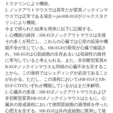
トラクリンにより機能。
2. ノックアウトマウスでは異常だが変異ノックインマ
ウスでは正常である場合＝proHB-EGFがジャクスタク
リンにより機能。
今まで得られた結果を簡単に以下に記載する。
1. 心機能の維持：HB-EGFノックアウトマウスは生後
その多くが死亡し、これらの心臓では心室の拡張や機
能不全が生じている。HB-EGFの発現が心臓で確認さ
れ、HB-EGFは心筋細胞の生存あるいは収縮性の維持
に寄与していると考えられる。また、非切断型変異H
B-EGFノックインマウスも同様の心臓不全を呈するこ
とから、この過程ではシェディングが必須であること
がわかる。ただし、この過程においてsHB-EGFとEB-
EGF-CTFのいずれが機能しているかはまだ未解明。
2. 心臓弁の形成：HB-EGFノックアウトマウスおよび
非切断型変異HB-EGFノックインマウスはともに、心
臓弁の形成過程において便間質細胞の過増殖を伴った
心肥大を呈する。HB-EGFは弁内皮細胞に限局して発