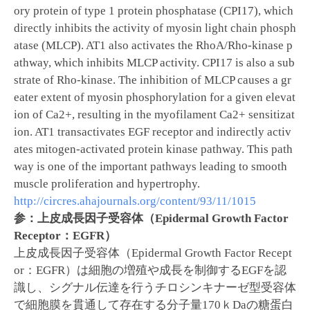
ory protein of type 1 protein phosphatase (CPI17), which
directly inhibits the activity of myosin light chain phosph
atase (MLCP). AT1 also activates the RhoA/Rho-kinase p
athway, which inhibits MLCP activity. CPI17 is also a sub
strate of Rho-kinase. The inhibition of MLCP causes a gr
eater extent of myosin phosphorylation for a given elevat
ion of Ca2+, resulting in the myofilament Ca2+ sensitizat
ion. AT1 transactivates EGF receptor and indirectly activ
ates mitogen-activated protein kinase pathway. This path
way is one of the important pathways leading to smooth
muscle proliferation and hypertrophy.
http://circres.ahajournals.org/content/93/11/1015
参：上皮成長因子受容体（Epidermal Growth Factor
Receptor：EGFR）
上皮成長因子受容体（Epidermal Growth Factor Recept
or：EGFR）は細胞の増殖や成長を制御するEGFを認
識し、シグナル伝達を行うチロシンキナーゼ型受容体
で細胞膜を貫通して存在する分子量170ｋDaの糖蛋白