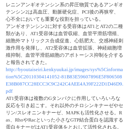
レニンアンギオテンシン系の昇圧物質であるアンギオ
テンシン2は高血圧、動脈硬化症、PCI後の再狭窄、
心不全においても重要な役割を担っている。
アンギオテンシン2に対する受容体はAT1とAT2の二種
類があり、AT1受容体は血管収縮、血管平滑筋増殖、
細胞外マトリックス合成促進、心筋肥大、交感神経刺
激作用を発揮し、AT2受容体は血管拡張、神経細胞増
殖抑制、血管平滑筋細胞のアポトーシス抑制を介する
と報告されてきた。
http://byoutaiseiri.kenkyuukai.jp/images/sys%5Cinforma
tion%5C20110304141052-81B83E59607896E5F806508
E38B087CC28ECC3C9C242C4AEE4A39F222D1D46D9.
pdf
AT1受容体は複数のGタンパクに作用していろいろな
反応を引き起こす。それ以外のチロシンキナーゼやセ
リン/スレオニンキナーゼ、MAPKも活性化させる。R
as、RhoやRacといった小さなGTP結合蛋白を認識する
蛋白キナーゼはAT1受容体をとおして活性化される。