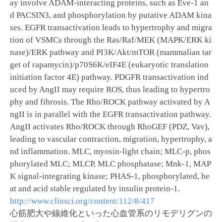
ay involve ADAM-interacting proteins, such as Eve-1 an
d PACSIN3, and phosphorylation by putative ADAM kina
ses. EGFR transactivation leads to hypertrophy and migra
tion of VSMCs through the Ras/Raf/MEK (MAPK/ERK ki
nase)/ERK pathway and PI3K/Akt/mTOR (mammalian tar
get of rapamycin)/p70S6K/eIF4E (eukaryotic translation
initiation factor 4E) pathway. PDGFR transactivation ind
uced by AngII may require ROS, thus leading to hypertro
phy and fibrosis. The Rho/ROCK pathway activated by A
ngII is in parallel with the EGFR transactivation pathway.
AngII activates Rho/ROCK through RhoGEF (PDZ, Vav),
leading to vascular contraction, migration, hypertrophy, a
nd inflammation. MLC, myosin-light chain; MLC-p, phos
phorylated MLC; MLCP, MLC phosphatase; Mnk-1, MAP
K signal-integrating kinase; PHAS-1, phosphorylated, he
at and acid stable regulated by insulin protein-1.
http://www.clinsci.org/content/112/8/417
心筋肥大や線維化といった心血管系のリモデリグンの