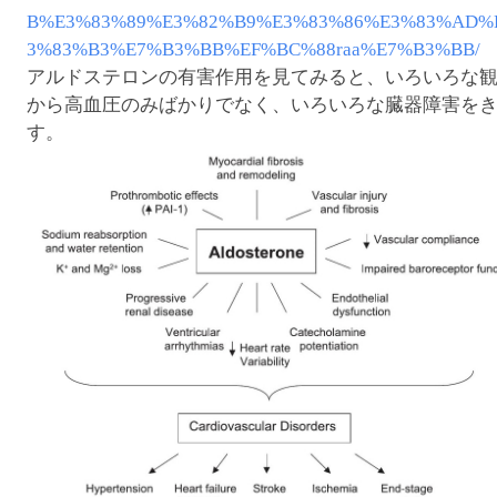
B%E3%83%89%E3%82%B9%E3%83%86%E3%83%AD%
3%83%B3%E7%B3%BB%EF%BC%88raa%E7%B3%BB/
アルドステロンの有害作用を見てみると、いろいろな
から高血圧のみばかりでなく、いろいろな臓器障害を
す。