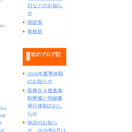
日などのお知ら
せ
関節系
骨格筋
最近のブログ記
事
2026年夏季休暇
のお知らせ
医療ＤＸ推進体
制整備と明細書
発⾏体制のおし
lor
らせ
%E
休診のお知ら
8
せ 2026年6月11
%A