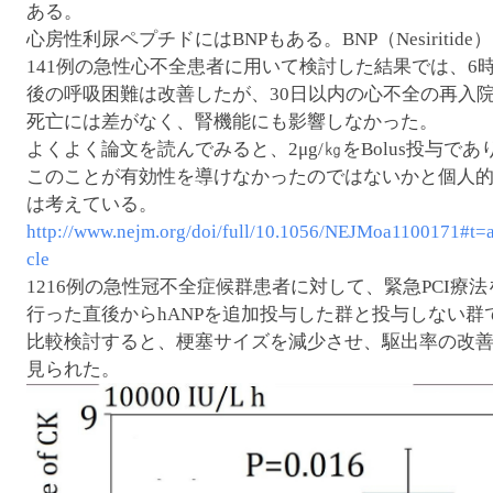
ある。
心房性利尿ペプチドにはBNPもある。BNP（Nesiritide）
141例の急性心不全患者に用いて検討した結果では、6
後の呼吸困難は改善したが、30日以内の心不全の再入
死亡には差がなく、腎機能にも影響しなかった。
よくよく論文を読んでみると、2μg/㎏をBolus投与であ
このことが有効性を導けなかったのではないかと個人
は考えている。
http://www.nejm.org/doi/full/10.1056/NEJMoa1100171#t=a
cle
1216例の急性冠不全症候群患者に対して、緊急PCI療法
行った直後からhANPを追加投与した群と投与しない群
比較検討すると、梗塞サイズを減少させ、駆出率の改
見られた。