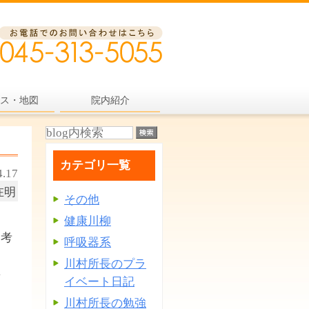
ス・地図
院内紹介
カテゴリ一覧
4.17
在明
その他
健康川柳
を考
呼吸器系
」
川村所長のプラ
講
イベート日記
川村所長の勉強