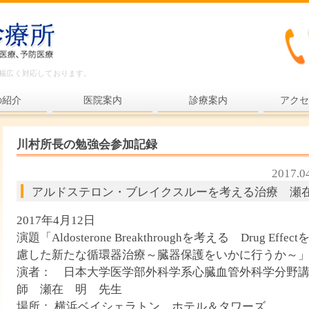
ど幅広く対応しております。
の紹介
医院案内
診療案内
アクセ
内科一般
川村所長の勉強会参加記録
各種検査
2017.0
各種予防接種
アルドステロン・ブレイクスルーを考える治療 瀬
健康診断
2017年4月12日
プライマリ・ケア
演題「Aldosterone Breakthroughを考える Drug Effect
慮した新たな循環器治療～臓器保護をいかに行うか～
老年医療
演者： 日本大学医学部外科学系心臓血管外科学分野
予防医療
師 瀬在 明 先生
場所： 横浜ベイシェラトン ホテル＆タワーズ