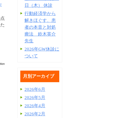
E
日（木） 休診
行動経済学から
観点
解きほぐす、患
きた
者の本音と対処
療法 鈴木英介
先生
2026年GW休診に
ついて
月別アーカイブ
2026年6月
2026年5月
2026年4月
2026年2月