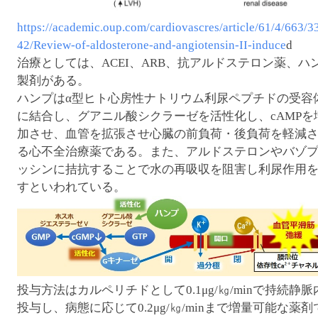
https://academic.oup.com/cardiovascres/article/61/4/663/3
42/Review-of-aldosterone-and-angiotensin-II-induce
d
治療としては、ACEI、ARB、抗アルドステロン薬、ハ
製剤がある。
ハンプはα型ヒト心房性ナトリウム利尿ペプチドの受容
に結合し、グアニル酸シクラーゼを活性化し、cAMPを
加させ、血管を拡張させ心臓の前負荷・後負荷を軽減
る心不全治療薬である。また、アルドステロンやバゾ
ッシンに拮抗することで水の再吸収を阻害し利尿作用
すといわれている。
投与方法はカルペリチドとして0.1μg/㎏/minで持続静脈
投与し、病態に応じて0.2μg/㎏/minまで増量可能な薬剤