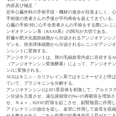
腹ペコウォーキング
内容及び補足「
近年心臓外科の手術手技・機材の進歩が目覚ましく、
手術後の患者さんの予後が平均寿命を超えてきている
心臓の手術:特に心不全患者さんの手術をする際にレニ
ンギオテンシン系（RAAS系）の関与が大切である。
肝臓や肥大化脂肪細胞から分泌されるアンジオテンシ
ゲンを、傍糸球体細胞から分泌されるレニンがアンジ
ンシン１に変換する。
アンジオテンシン１は、肺の毛細血管内皮に存在するA
（アンジオテンシン変換酵素）によって、アンジオテ
ン2に変換される。
ACEはキニン－カリクレイン系ではキニナーゼ２と呼
ていて、ブラジキニンを分解する。
アンジオテンシン2はAT1受容体を刺激して、アルドス
ン分泌を亢進させ、遠位尿細管のNa+の再吸収を増加さ
せ、Ｎａ＋，H2Oの貯留を起こさせ、副腎髄質に作用
アドレナリンの放出を促し、血管に作用して血管を収
せる働きがあり、これら作用の結果体血圧上昇がおこ