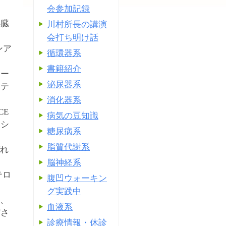
会参加記録
心臓
川村所長の講演
。
会打ち明け話
ンア
循環器系
書籍紹介
ノー
泌尿器系
オテ
消化器系
CE
病気の豆知識
ンシ
糖尿病系
脂質代謝系
ばれ
脳神経系
テロ
腹凹ウォーキン
グ実践中
し、
血液系
縮さ
診療情報・休診
る。