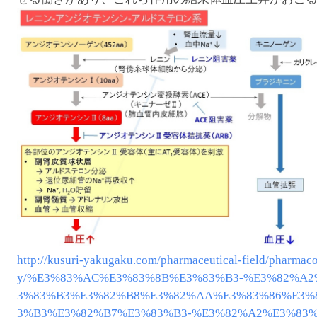
http://kusuri-yakugaku.com/pharmaceutical-field/pharmaco
y/%E3%83%AC%E3%83%8B%E3%83%B3-%E3%82%A2
3%83%B3%E3%82%B8%E3%82%AA%E3%83%86%E3%
3%B3%E3%82%B7%E3%83%B3-%E3%82%A2%E3%83