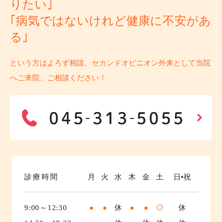
りたい｣
｢病気ではないけれど健康に不安があ
る｣
という方はよろず相談、セカンドオピニオン外来として当院
へご来院、ご相談ください！
診療時間
月
火
水
木
金
土
日•祝
9:00～12:30
●
●
休
●
●
◎
休