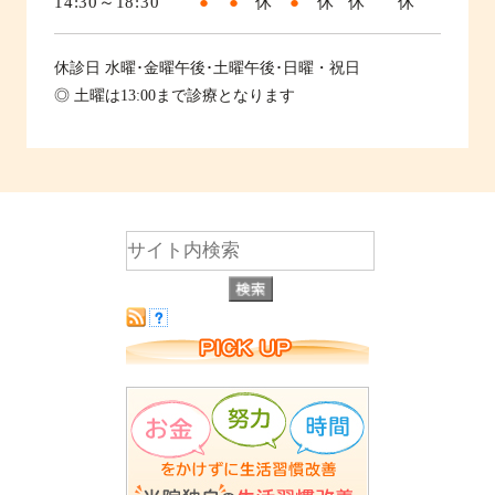
14:30～18:30
●
●
休
●
休
休
休
休診日
水曜･金曜午後･土曜午後･日曜・祝日
◎ 土曜は13:00まで診療となります