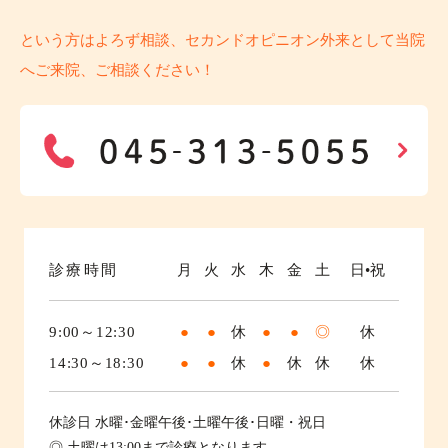
という方はよろず相談、セカンドオピニオン外来として当院
へご来院、ご相談ください！
診療時間
月
火
水
木
金
土
日•祝
9:00～12:30
●
●
休
●
●
◎
休
14:30～18:30
●
●
休
●
休
休
休
休診日
水曜･金曜午後･土曜午後･日曜・祝日
◎ 土曜は13:00まで診療となります