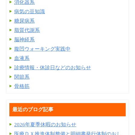
消化器系
病気の豆知識
糖尿病系
脂質代謝系
脳神経系
腹凹ウォーキング実践中
血液系
診療情報・休診日などのお知らせ
関節系
骨格筋
最近のブログ記事
2026年夏季休暇のお知らせ
医療ＤＸ推進体制整備と明細書発⾏体制のおし