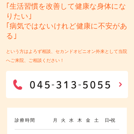
｢生活習慣を改善して健康な身体にな
りたい｣
｢病気ではないけれど健康に不安があ
る｣
という方はよろず相談、セカンドオピニオン外来として当院
へご来院、ご相談ください！
診療時間
月
火
水
木
金
土
日•祝