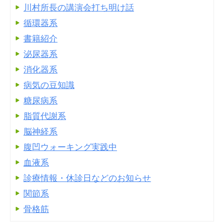
川村所長の講演会打ち明け話
循環器系
書籍紹介
泌尿器系
消化器系
病気の豆知識
糖尿病系
脂質代謝系
脳神経系
腹凹ウォーキング実践中
血液系
診療情報・休診日などのお知らせ
関節系
骨格筋