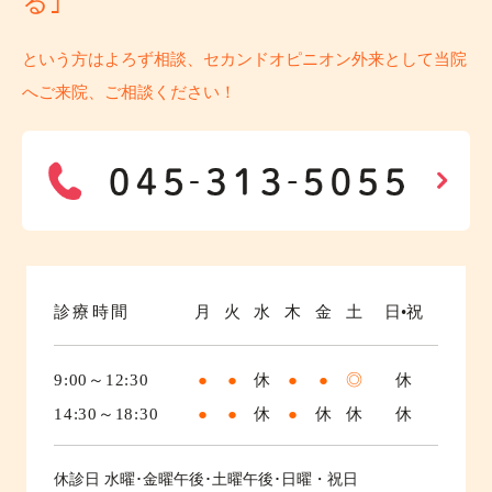
る｣
という方はよろず相談、セカンドオピニオン外来として当院
へご来院、ご相談ください！
診療時間
月
火
水
木
金
土
日•祝
9:00～12:30
●
●
休
●
●
◎
休
14:30～18:30
●
●
休
●
休
休
休
休診日
水曜･金曜午後･土曜午後･日曜・祝日