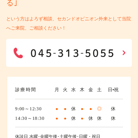
る｣
という方はよろず相談、セカンドオピニオン外来として当院
へご来院、ご相談ください！
診療時間
月
火
水
木
金
土
日•祝
9:00～12:30
●
●
休
●
●
◎
休
14:30～18:30
●
●
休
●
休
休
休
休診日
水曜･金曜午後･土曜午後･日曜・祝日