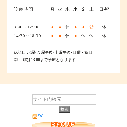
診療時間
月
火
水
木
金
土
日•祝
9:00～12:30
●
●
休
●
●
◎
休
14:30～18:30
●
●
休
●
休
休
休
休診日
水曜･金曜午後･土曜午後･日曜・祝日
◎ 土曜は13:00まで診療となります