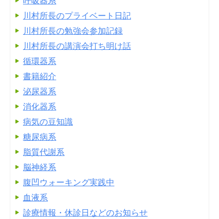
呼吸器系
川村所長のプライベート日記
川村所長の勉強会参加記録
川村所長の講演会打ち明け話
循環器系
書籍紹介
泌尿器系
消化器系
病気の豆知識
糖尿病系
脂質代謝系
脳神経系
腹凹ウォーキング実践中
血液系
診療情報・休診日などのお知らせ