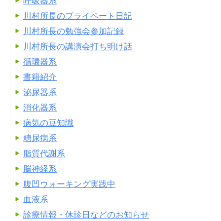
呼吸器系
川村所長のプライベート日記
川村所長の勉強会参加記録
川村所長の講演会打ち明け話
循環器系
書籍紹介
泌尿器系
消化器系
病気の豆知識
糖尿病系
脂質代謝系
脳神経系
腹凹ウォーキング実践中
血液系
診療情報・休診日などのお知らせ