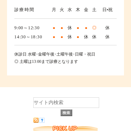
診療時間
月
火
水
木
金
土
日•祝
9:00～12:30
●
●
休
●
●
◎
休
14:30～18:30
●
●
休
●
休
休
休
休診日
水曜･金曜午後･土曜午後･日曜・祝日
◎ 土曜は13:00まで診療となります