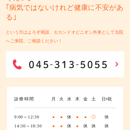
｢病気ではないけれど健康に不安があ
る｣
という方はよろず相談、セカンドオピニオン外来として当院
へご来院、ご相談ください！
診療時間
月
火
水
木
金
土
日•祝
9:00～12:30
●
●
休
●
●
◎
休
14:30～18:30
●
●
休
●
休
休
休