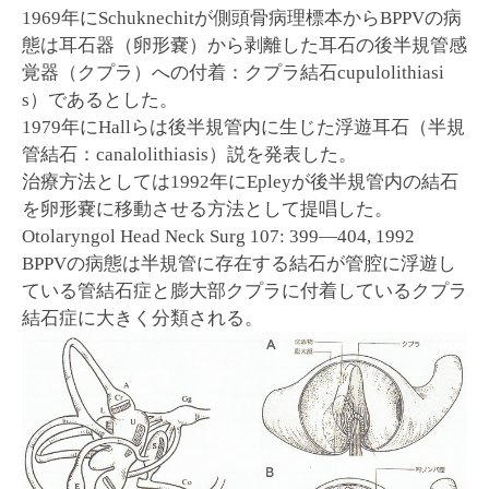
1969年にSchuknechitが側頭骨病理標本からBPPVの病
態は耳石器（卵形嚢）から剥離した耳石の後半規管感
覚器（クプラ）への付着：クプラ結石cupulolithiasi
s）であるとした。
1979年にHallらは後半規管内に生じた浮遊耳石（半規
管結石：canalolithiasis）説を発表した。
治療方法としては1992年にEpleyが後半規管内の結石
を卵形嚢に移動させる方法として提唱した。
Otolaryngol Head Neck Surg 107: 399―404, 1992
BPPVの病態は半規管に存在する結石が管腔に浮遊し
ている管結石症と膨大部クプラに付着しているクプラ
結石症に大きく分類される。