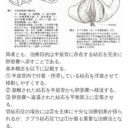
両者とも、治療目的は半規管に存在する結石を完全に
卵形嚢へ戻すことである。
基本概念を以下に記載する。
① 半規管内で付着・停滞している結石を浮遊させて
移動しやすくする。
② 遊離された結石を半規管から卵形嚢へ移送する。
③ 卵形嚢へ返還された結石を平衡斑上に定着させ
る。
管結石症の場合には②を主体に十分な治療効果が得ら
れるが、クプラ結石症では①が最も重要な治療法とな
る。