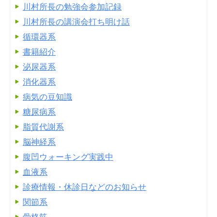
川村所長の勉強会参加記録
川村所長の講演会打ち明け話
循環器系
書籍紹介
泌尿器系
消化器系
病気の豆知識
糖尿病系
脂質代謝系
脳神経系
腹凹ウォーキング実践中
血液系
診療情報・休診日などのお知らせ
関節系