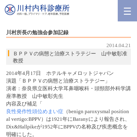
川村所長の勉強会参加記録
2014.04.21
ＢＰＰＶの病態と治療ストラテジー 山中敏彰准
教授
2014年4月17日 ホテルキャメロットジャパン
演題「ＢＰＰＶの病態と治療ストラテジー」
演者：奈良県立医科大学耳鼻咽喉科・頭頸部外科学講
座準教授 山中敏彰先生
内容及び補足「
良性発作性頭位めまい症
（benign paroxysmal position
al vertigo:BPPV）は1921年にBaranyにより報告され、
Dix&Hallpikeが1952年にBPPVの名称及び疾患概念を
明確にした。