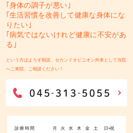
｢身体の調子が悪い｣
｢生活習慣を改善して健康な身体にな
りたい｣
｢病気ではないけれど健康に不安があ
る｣
という方はよろず相談、セカンドオピニオン外来として当院
へご来院、ご相談ください！
診療時間
月
火
水
木
金
土
日•祝