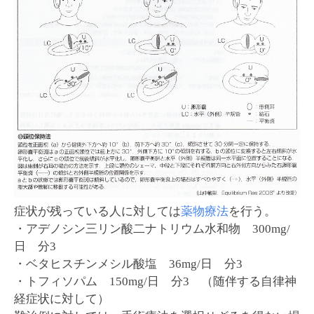
症状が残っている人に対しては
薬物療法
を行う。
・アデノシン三リン酸二ナトリウム水和物 300mg/
日 分3
・ベタヒスチンメシル酸塩 36mg/日 分3
・トフィソパム 150mg/日 分3 （随伴する自律神
経症状に対して）