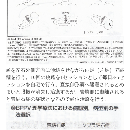
頭を左右外側方向に傾斜させながら両足（片足）で跳
躍を行う。10回の跳躍を1セッションとして毎日3-5セ
ッションを自宅で行う。直接卵形嚢へ返還されるとめ
まいと眼振が消失し治癒するが、管脚側に遊離される
と管結石症の症状となるので頭位治療を行う。