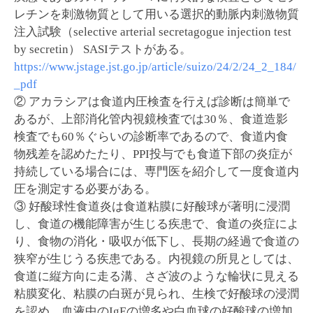
レチンを刺激物質として用いる選択的動脈内刺激物質
注入試験（selective arterial secretagogue injection test
by secretin） SASIテストがある。
https://www.jstage.jst.go.jp/article/suizo/24/2/24_2_184/
_pdf
② アカラシアは食道内圧検査を行えば診断は簡単で
あるが、上部消化管内視鏡検査では30％、食道造影
検査でも60％ぐらいの診断率であるので、食道内食
物残差を認めたたり、PPI投与でも食道下部の炎症が
持続している場合には、専門医を紹介して一度食道内
圧を測定する必要がある。
③ 好酸球性食道炎は食道粘膜に好酸球が著明に浸潤
し、食道の機能障害が生じる疾患で、食道の炎症によ
り、食物の消化・吸収が低下し、長期の経過で食道の
狭窄が生じうる疾患である。内視鏡の所見としては、
食道に縦方向に走る溝、さざ波のような輪状に見える
粘膜変化、粘膜の白斑が見られ、生検で好酸球の浸潤
を認め、血液中のIgEの増多や白血球の好酸球の増加