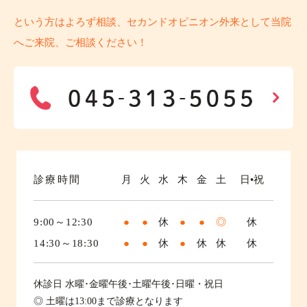
という方はよろず相談、セカンドオピニオン外来として当院
へご来院、ご相談ください！
診療時間
月
火
水
木
金
土
日•祝
9:00～12:30
●
●
休
●
●
◎
休
14:30～18:30
●
●
休
●
休
休
休
休診日
水曜･金曜午後･土曜午後･日曜・祝日
◎ 土曜は13:00まで診療となります