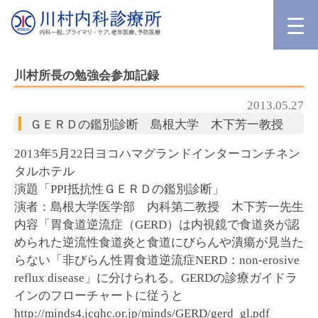
川村所長の勉強会参加記録
2013.05.27
ＧＥＲＤの鑑別診断 島根大学 木下芳一教授
2013年5月22日ヨコハマグランドインターコンチネン
タルホテル
演題「PPI抵抗性ＧＥＲＤの鑑別診断」
演者：島根大学医学部 内科第二教授 木下芳一先生
内容「胃食道逆流症（GERD）は内視鏡で食道炎が認
められた逆流性食道炎と食道にびらんや潰瘍が見当た
らない「非びらん性胃食道逆流症NERD：non-erosive
reflux disease」に分けられる。GERDの診療ガイドラ
インのフローチャートに従うと
http://minds4.jcqhc.or.jp/minds/GERD/gerd_gl.pdf