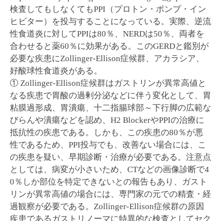
検査してもしなくてもPPI（プロトン・ポンプ・イン
ヒビター）を投与することになっている。実際、逆流
性食道炎に対してPPIは80％、NERDは50％、両者を
合わせると薬60％に効果がある。このGERDと鑑別が
必要な疾患にZollinger-Ellison症候群、アカラシア、
好酸球性食道炎がある。
① Zollinger-Ellison症候群はガストリンが異常高値と
なる疾患で胃酸の過剰分泌などに伴う変化として、胃
粘膜過形成、胃潰瘍、十二指腸球部～下行脚の広範な
びらんや潰瘍などを認め、H2 BlockerやPPIの治療に
抵抗性の疾患である。しかも、この疾患の80％が悪
性であるため、PPI投与でも、改善ない場合には、こ
の疾患を疑い、早期診断・治療が必要である。注意点
としては、病変が小さいため、CTなどの画像診断で4
0％しか部位を特定できないとの報告もあり、ガスト
リンが異常高値の場合には、専門家の元での精査・経
過観察が必要である。Zollinger-Ellison症候群の原因
疾患であるガストリノーマに特異的な検査としてセク