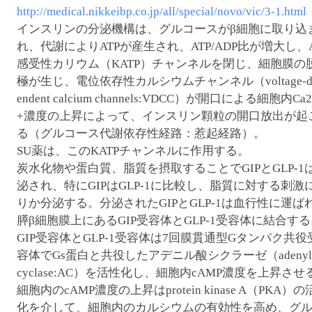
http://medical.nikkeibp.co.jp/all/special/novo/vic/3-1.html
インスリンの分泌機構は、グルコースがβ細胞に取り込
れ、代謝によりATPが産生され、ATP/ADP比が増大し、A
感受性カリウム（KATP）チャンネルを閉じ、細胞膜の
極が生じ、電位依存性カルシウムチャンネル（voltage-d
endent calcium channels:VDCC）が開口による細胞内Ca2
+濃度の上昇によって、インスリン顆粒の開口放出が起
る（グルコース代謝依存性経路：惹起経路）。
SU薬は、このKATPチャンネルに作用する。
炭水化物や蛋白質、脂質を摂取することでGIPとGLP-1
泌され、特にGIPはGLP-1に比較し、脂質に対する刺激
りか分泌する。分泌されたGIPとGLP-1は血行性に運ば
膵β細胞膜上にあるGIP受容体とGLP-1受容体に結合す
GIP受容体とGLP-1受容体は7回膜貫通型Gタンパク共役
容体でGs蛋白と共役したアデニル酸シクラーゼ（adenyla
cyclase:AC）を活性化し、細胞内cAMP濃度を上昇させ
細胞内のcAMP濃度の上昇はprotein kinase A（PKA）
化を介して、細胞内のカルシウムの有効性を高め、グ