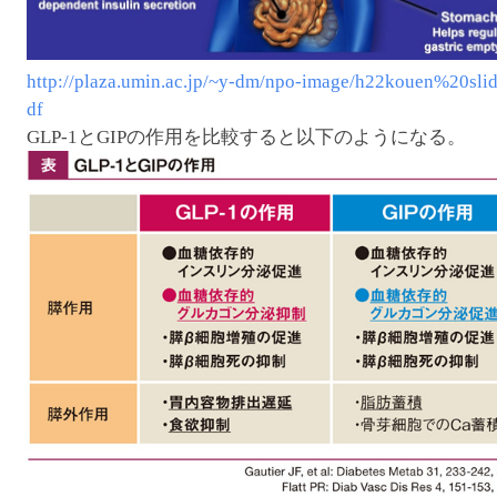
http://plaza.umin.ac.jp/~y-dm/npo-image/h22kouen%20slid
df
GLP-1とGIPの作用を比較すると以下のようになる。