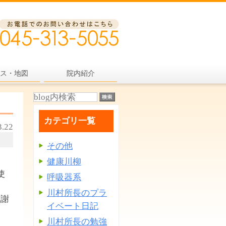
ス・地図
院内紹介
カテゴリ一覧
3.22
その他
健康川柳
使
呼吸器系
川村所長のプラ
代謝
イベート日記
川村所長の勉強