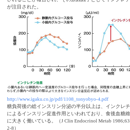
が注目された。
http://www.igaku.co.jp/pdf/1108_tonyobyo-4.pdf
糖負荷後の総インスリン分泌の半分以上は、インクレ
によるインスリン促進作用といわれており、食後血糖
に大きく働いている。（J Clin Endocrinol Metab 1986;63
2-8）