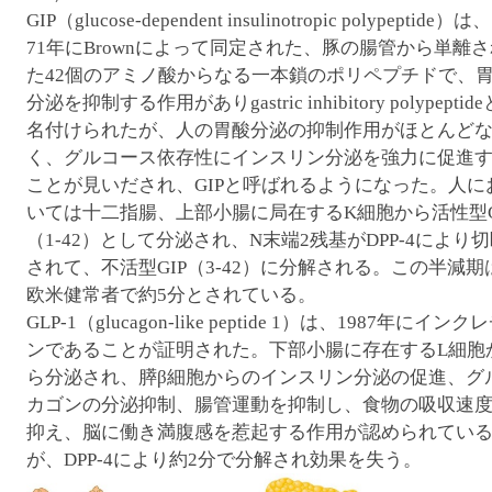
GIP（glucose-dependent insulinotropic polypeptide）は
71年にBrownによって同定された、豚の腸管から単離さ
た42個のアミノ酸からなる一本鎖のポリペプチドで、
分泌を抑制する作用がありgastric inhibitory polypeptide
名付けられたが、人の胃酸分泌の抑制作用がほとんど
く、グルコース依存性にインスリン分泌を強力に促進
ことが見いだされ、GIPと呼ばれるようになった。人に
いては十二指腸、上部小腸に局在するK細胞から活性型G
（1-42）として分泌され、N末端2残基がDPP-4により
されて、不活型GIP（3-42）に分解される。この半減期
欧米健常者で約5分とされている。
GLP-1（glucagon-like peptide 1）は、1987年にインク
ンであることが証明された。下部小腸に存在するL細胞
ら分泌され、膵β細胞からのインスリン分泌の促進、グ
カゴンの分泌抑制、腸管運動を抑制し、食物の吸収速
抑え、脳に働き満腹感を惹起する作用が認められてい
が、DPP-4により約2分で分解され効果を失う。