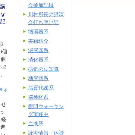
会参加記録
る講
難な
川村所長の講演
を記
会打ち明け話
循環器系
書籍紹介
β
泌尿器系
0個
0個
消化器系
a2
病気の豆知識
ら、
糖尿病系
脂質代謝系
06.p
脳神経系
させ
腹凹ウォーキン
っ
グ実践中
を経
血液系
促進
診療情報・休診
チン