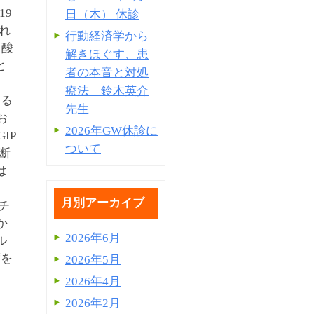
、19
日（木） 休診
れ
行動経済学から
胃酸
解きほぐす、患
と
者の本音と対処
な
療法 鈴木英介
する
先生
お
2026年GW休診に
IP
ついて
切断
は
月別アーカイブ
レチ
か
2026年6月
ル
度を
2026年5月
る
2026年4月
2026年2月