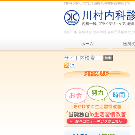
内科をお探しの方は平沼橋の川村内科診療所まで
内科一般,各種検査,健康診断,各種予防接種な
ホーム
医師