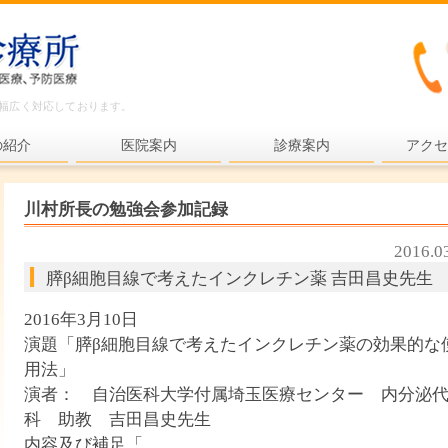
ど幅広く対応しております。
の紹介
医院案内
診療案内
アクセ
内科一般
川村所長の勉強会参加記録
各種検査
2016.0
各種予防接種
膵β細胞目線で考えたインクレチン薬 吉田昌史先生
健康診断
2016年3月10日
プライマリ・ケア
演題「膵β細胞目線で考えたインクレチン薬の効果的な
用法」
老年医療
演者： 自治医科大学付属埼玉医療センター 内分泌
予防医療
科 助教 吉田昌史先生
内容及び補足「