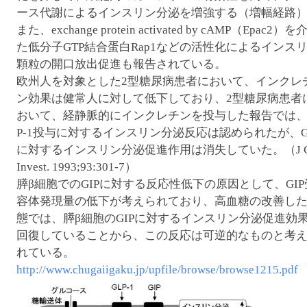
ース代謝によるインスリン分泌を増強する（増幅経路
また、exchange protein activated by cAMP（Epac2）を
た低分子GTP結合蛋白Rap1などの活性化によるインス
顆粒の開口放出促進も報告されている。
欧州人を対象とした2型糖尿病患者において、インクレ
ン効果は健常人に対して低下しており、2型糖尿病患者
おいて、経静脈的にインクレチンを投与した報告では、
P-1投与に対するインスリン分泌反応は認められたが、G
に対するインスリン分泌促進作用は消失していた。（J Cl
Invest. 1993;93:301-7）
膵β細胞でのGIPに対する反応性低下の原因として、GIP
容体発現量の低下が考えられており、高血糖の改善し
態では、膵β細胞のGIPに対するインスリン分泌促進効
回復していることから、この反応は可逆的なものと考
れている。
http://www.chugaiigaku.jp/upfile/browse/browse1215.pdf