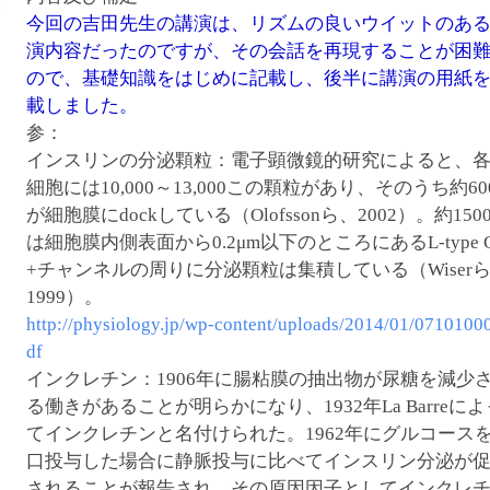
腹ペコウォーキング
今回の吉田先生の講演は、リズムの良いウイットのあ
演内容だったのですが、その会話を再現することが困
ので、基礎知識をはじめに記載し、後半に講演の用紙
載しました。
参：
インスリンの分泌顆粒：電子顕微鏡的研究によると、各
細胞には10,000～13,000この顆粒があり、そのうち約60
が細胞膜にdockしている（Olofssonら、2002）。約150
は細胞膜内側表面から0.2μm以下のところにあるL-type C
+チャンネルの周りに分泌顆粒は集積している（Wiser
1999）。
http://physiology.jp/wp-content/uploads/2014/01/0710100
df
インクレチン：1906年に腸粘膜の抽出物が尿糖を減少
る働きがあることが明らかになり、1932年La Barreによ
てインクレチンと名付けられた。1962年にグルコース
口投与した場合に静脈投与に比べてインスリン分泌が
されることが報告され、その原因因子としてインクレ