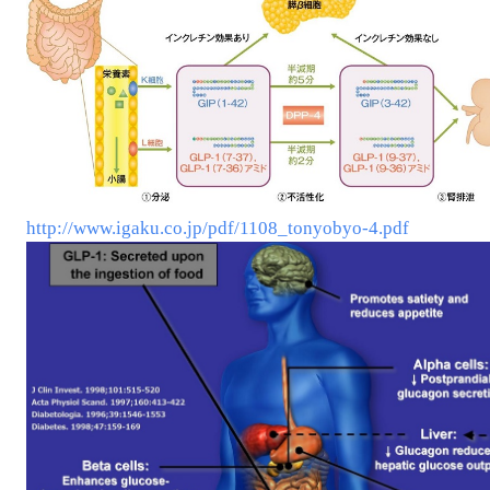
http://www.igaku.co.jp/pdf/1108_tonyobyo-4.pdf