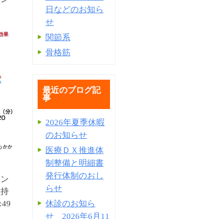
日などのお知ら
せ
関節系
骨格筋
最近のブログ記
事
2026年夏季休暇
のお知らせ
医療ＤＸ推進体
制整備と明細書
発⾏体制のおし
チン
らせ
維持
休診のお知ら
:49
せ 2026年6月11