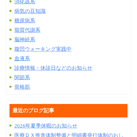
消化器系
病気の豆知識
糖尿病系
脂質代謝系
脳神経系
腹凹ウォーキング実践中
血液系
診療情報・休診日などのお知らせ
関節系
骨格筋
最近のブログ記事
2026年夏季休暇のお知らせ
医療ＤＸ推進体制整備と明細書発⾏体制のおし