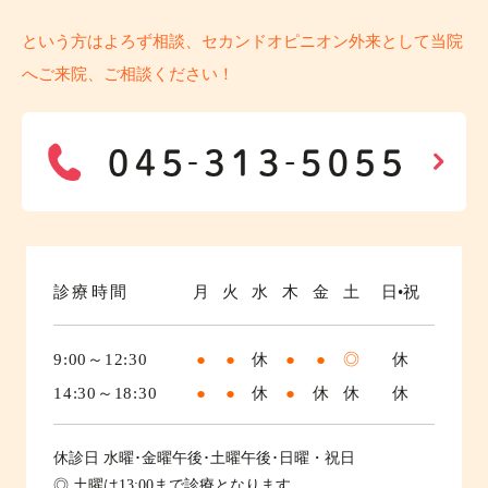
という方はよろず相談、セカンドオピニオン外来として当院
へご来院、ご相談ください！
診療時間
月
火
水
木
金
土
日•祝
9:00～12:30
●
●
休
●
●
◎
休
14:30～18:30
●
●
休
●
休
休
休
休診日
水曜･金曜午後･土曜午後･日曜・祝日
◎ 土曜は13:00まで診療となります