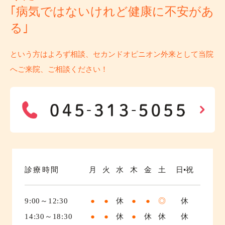
｢病気ではないけれど健康に不安があ
る｣
という方はよろず相談、セカンドオピニオン外来として当院
へご来院、ご相談ください！
診療時間
月
火
水
木
金
土
日•祝
9:00～12:30
●
●
休
●
●
◎
休
14:30～18:30
●
●
休
●
休
休
休