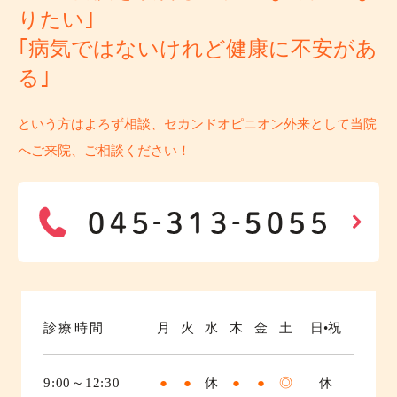
りたい｣
｢病気ではないけれど健康に不安があ
る｣
という方はよろず相談、セカンドオピニオン外来として当院
へご来院、ご相談ください！
診療時間
月
火
水
木
金
土
日•祝
9:00～12:30
●
●
休
●
●
◎
休