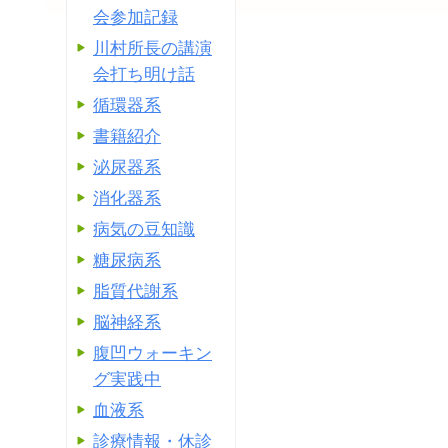
会参加記録
川村所長の講演
会打ち明け話
循環器系
書籍紹介
泌尿器系
消化器系
病気の豆知識
糖尿病系
脂質代謝系
脳神経系
腹凹ウォーキン
グ実践中
血液系
診療情報・休診