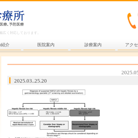
ど幅広く対応しております。
の紹介
医院案内
診療案内
アクセ
内科一般
各種検査
2025.0
各種予防接種
2025.03..25.20
健康診断
プライマリ・ケア
老年医療
予防医療