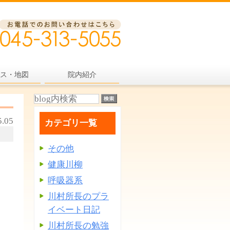
ス・地図
院内紹介
5.05
カテゴリ一覧
その他
健康川柳
呼吸器系
川村所長のプラ
イベート日記
川村所長の勉強