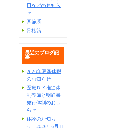
日などのお知ら
せ
関節系
骨格筋
最近のブログ記
事
2026年夏季休暇
のお知らせ
医療ＤＸ推進体
制整備と明細書
発⾏体制のおし
らせ
休診のお知ら
せ 2026年6月11