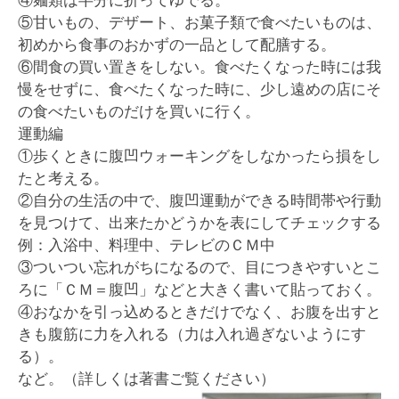
④麺類は半分に折ってゆでる。
⑤甘いもの、デザート、お菓子類で食べたいものは、
初めから食事のおかずの一品として配膳する。
⑥間食の買い置きをしない。食べたくなった時には我
慢をせずに、食べたくなった時に、少し遠めの店にそ
の食べたいものだけを買いに行く。
運動編
①歩くときに腹凹ウォーキングをしなかったら損をし
たと考える。
②自分の生活の中で、腹凹運動ができる時間帯や行動
を見つけて、出来たかどうかを表にしてチェックする
例：入浴中、料理中、テレビのＣＭ中
③ついつい忘れがちになるので、目につきやすいとこ
ろに「ＣＭ＝腹凹」などと大きく書いて貼っておく。
④おなかを引っ込めるときだけでなく、お腹を出すと
きも腹筋に力を入れる（力は入れ過ぎないようにす
る）。
など。（詳しくは著書ご覧ください）