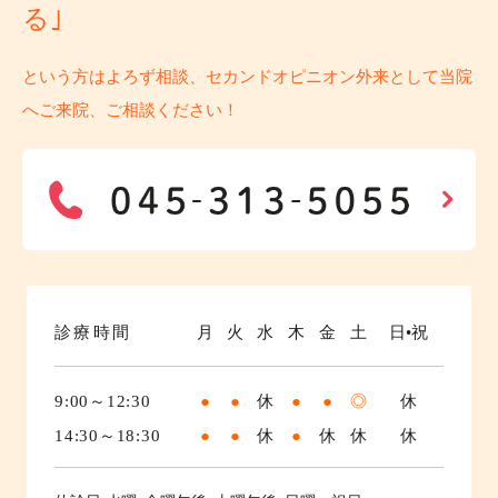
る｣
という方はよろず相談、セカンドオピニオン外来として当院
へご来院、ご相談ください！
診療時間
月
火
水
木
金
土
日•祝
9:00～12:30
●
●
休
●
●
◎
休
14:30～18:30
●
●
休
●
休
休
休