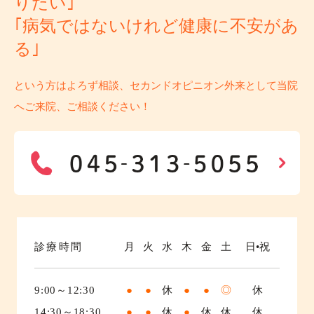
りたい｣
｢病気ではないけれど健康に不安があ
る｣
という方はよろず相談、セカンドオピニオン外来として当院
へご来院、ご相談ください！
診療時間
月
火
水
木
金
土
日•祝
9:00～12:30
●
●
休
●
●
◎
休
14:30～18:30
●
●
休
●
休
休
休