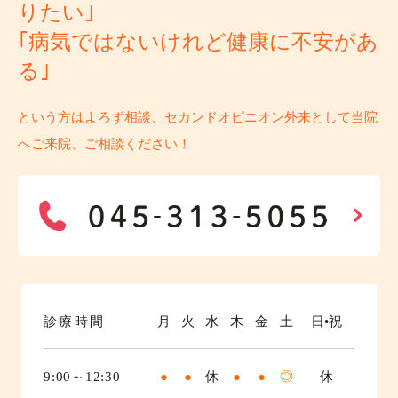
りたい｣
｢病気ではないけれど健康に不安があ
る｣
という方はよろず相談、セカンドオピニオン外来として当院
へご来院、ご相談ください！
診療時間
月
火
水
木
金
土
日•祝
9:00～12:30
●
●
休
●
●
◎
休