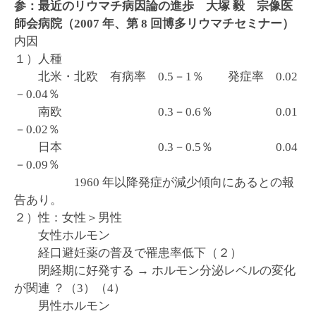
参：最近のリウマチ病因論の進歩 大塚 毅 宗像医
師会病院（2007 年、第 8 回博多リウマチセミナー）
内因
１）人種
北米・北欧 有病率 0.5－1％ 発症率 0.02
－0.04％
南欧 0.3－0.6％ 0.01
－0.02％
日本 0.3－0.5％ 0.04
－0.09％
1960 年以降発症が減少傾向にあるとの報
告あり。
２）性：女性＞男性
女性ホルモン
経口避妊薬の普及で罹患率低下（２）
閉経期に好発する → ホルモン分泌レベルの変化
が関連 ？（3）（4）
男性ホルモン