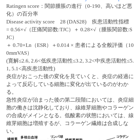
Ratingen score：関節腫脹の進行（0-190、高いほど悪
化）の百分率
Disease activity score 28 (DAS28) 疾患活動性指標
= 0.56×√（圧痛関節数:TJC）＋ 0.28×√（腫脹関節数:S
JC）
＋ 0.70×Ln（ESR）＋0.014 × 患者による全般評価（10
0mmVAS）
(寛解≤2.6, 2.6<低疾患活動性≤3.2, 3.2<中疾患活動性≤5.
1, 5.1<高疾患活動性)
炎症がおこった後の変化を見ていくと、炎症の経過に
よって反応している細胞に変化が出ているのがわか
る。
急性炎症が治まった後の第二段階においては、炎症細
胞の働きは沈静化しており、線維芽細胞やコラーゲン
の合成がメインとなる。低酸素の状態においては、線
維芽細胞は増殖するが、コラーゲン繊維は合成しな
い。