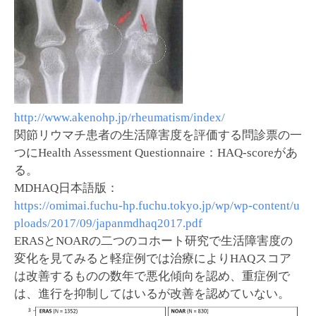
http://www.akenohp.jp/rheumatism/index/
関節リウマチ患者の生活障害度を評価する問診票の一
つにHealth Assessment Questionnaire：HAQ-scoreがあ
る。
MDHAQ日本語版：
https://omimai.fuchu-hp.fuchu.tokyo.jp/wp/wp-content/u
ploads/2017/09/japanmdhaq2017.pdf
ERASとNOARの二つのコホート研究で生活障害度の
変化を見てみると軽症例では治療によりHAQスコア
は改善するものの数年で悪化傾向を認め、重症例で
は、進行を抑制してはいるが改善を認めていない。