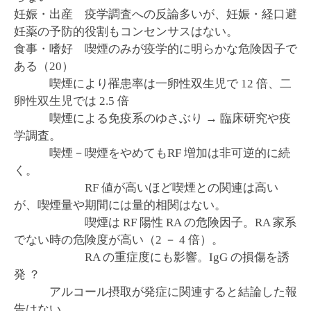
妊娠・出産 疫学調査への反論多いが、妊娠・経口避
妊薬の予防的役割もコンセンサスはない。
食事・嗜好 喫煙のみが疫学的に明らかな危険因子で
ある（20）
喫煙により罹患率は一卵性双生児で 12 倍、二
卵性双生児では 2.5 倍
喫煙による免疫系のゆさぶり → 臨床研究や疫
学調査。
喫煙－喫煙をやめてもRF 増加は非可逆的に続
く。
RF 値が高いほど喫煙との関連は高い
が、喫煙量や期間には量的相関はない。
喫煙は RF 陽性 RA の危険因子。RA 家系
でない時の危険度が高い（2 － 4 倍）。
RA の重症度にも影響。IgG の損傷を誘
発 ？
アルコール摂取が発症に関連すると結論した報
告はない