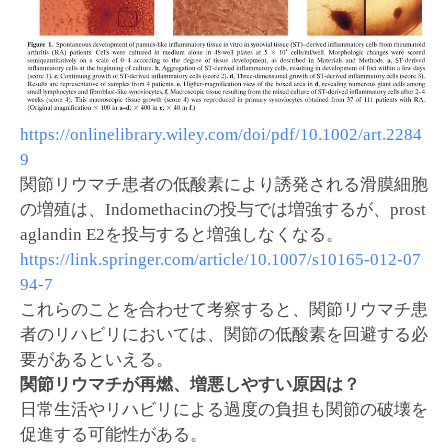
https://onlinelibrary.wiley.com/doi/pdf/10.1002/art.2284
9
関節リウマチ患者の低酸素により誘発される滑膜細胞
の増殖は、Indomethacinの投与では増強するが、prost
aglandin E2を投与すると増強しなくなる。
https://link.springer.com/article/10.1007/s10165-012-07
94-7
これらのことを合わせて考察すると、関節リウマチ患
者のリハビリにおいては、関節の低酸素を回避する必
要があるといえる。
関節リウマチが再燃、増悪しやすい原因は？
日常生活やリハビリによる過度の負担も関節の破壊を
促進する可能性がある。