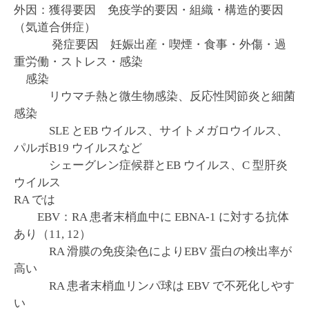
外因：獲得要因 免疫学的要因・組織・構造的要因
（気道合併症）
発症要因 妊娠出産・喫煙・食事・外傷・過
重労働・ストレス・感染
感染
リウマチ熱と微生物感染、反応性関節炎と細菌
感染
SLE とEB ウイルス、サイトメガロウイルス、
パルボB19 ウイルスなど
シェーグレン症候群とEB ウイルス、C 型肝炎
ウイルス
RA では
EBV：RA 患者末梢血中に EBNA-1 に対する抗体
あり（11, 12）
RA 滑膜の免疫染色によりEBV 蛋白の検出率が
高い
RA 患者末梢血リンパ球は EBV で不死化しやす
い