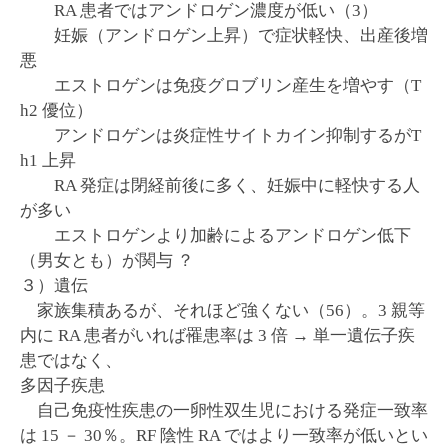
RA 患者ではアンドロゲン濃度が低い（3）
妊娠（アンドロゲン上昇）で症状軽快、出産後増
悪
エストロゲンは免疫グロブリン産生を増やす（T
h2 優位）
アンドロゲンは炎症性サイトカイン抑制するがT
h1 上昇
RA 発症は閉経前後に多く、妊娠中に軽快する人
が多い
エストロゲンより加齢によるアンドロゲン低下
（男女とも）が関与 ？
３）遺伝
家族集積あるが、それほど強くない（56）。3 親等
内に RA 患者がいれば罹患率は 3 倍 → 単一遺伝子疾
患ではなく、
多因子疾患
自己免疫性疾患の一卵性双生児における発症一致率
は 15 － 30％。RF 陰性 RA ではより一致率が低いとい