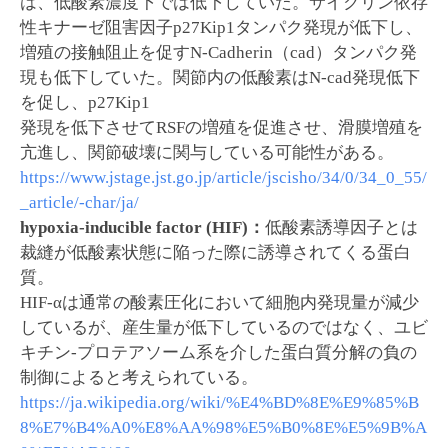
は、低酸素濃度下では低下していた。サイクリン依存
性キナーゼ阻害因子p27Kip1タンパク発現が低下し、
増殖の接触阻止を促すN-Cadherin（cad）タンパク発
現も低下していた。関節内の低酸素はN-cad発現低下
を促し、p27Kip1
発現を低下させてRSFの増殖を促進させ、滑膜増殖を
亢進し、関節破壊に関与している可能性がある。
https://www.jstage.jst.go.jp/article/jscisho/34/0/34_0_55/
_article/-char/ja/
hypoxia-inducible factor (HIF)：
低酸素誘導因子とは
裁縫が低酸素状態に陥った際に誘導されてくる蛋白
質。
HIF-αは通常の酸素圧化において細胞内発現量が減少
しているが、産生量が低下しているのではなく、ユビ
キチン-プロテアソーム系を介した蛋白質分解の負の
制御によると考えられている。
https://ja.wikipedia.org/wiki/%E4%BD%8E%E9%85%B
8%E7%B4%A0%E8%AA%98%E5%B0%8E%E5%9B%A