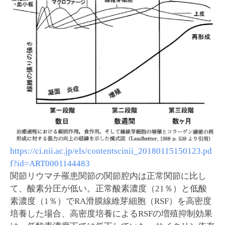
https://ci.nii.ac.jp/els/contentscinii_20180115150123.pd
f?id=ART0001144483
関節リウマチ罹患関節の関節腔内は正常関節に比し
て、酸素分圧が低い。正常酸素濃度（21％）と低酸
素濃度（1％）でRA滑膜線維芽細胞（RSF）を高密度
培養した場合、高密度培養によるRSFの増殖抑制効果