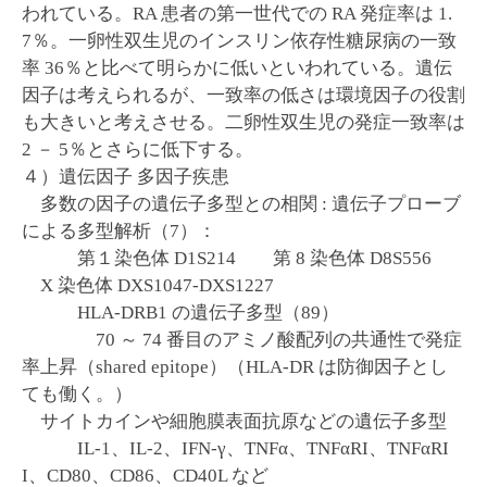
われている。RA 患者の第一世代での RA 発症率は 1.
7％。一卵性双生児のインスリン依存性糖尿病の一致
率 36％と比べて明らかに低いといわれている。遺伝
因子は考えられるが、一致率の低さは環境因子の役割
も大きいと考えさせる。二卵性双生児の発症一致率は
2 － 5％とさらに低下する。
４）遺伝因子 多因子疾患
多数の因子の遺伝子多型との相関 : 遺伝子プローブ
による多型解析（7）：
第１染色体 D1S214 第 8 染色体 D8S556
X 染色体 DXS1047-DXS1227
HLA-DRB1 の遺伝子多型（89）
70 ～ 74 番目のアミノ酸配列の共通性で発症
率上昇（shared epitope）（HLA-DR は防御因子とし
ても働く。）
サイトカインや細胞膜表面抗原などの遺伝子多型
IL-1、IL-2、IFN-γ、TNFα、TNFαRI、TNFαRI
I、CD80、CD86、CD40L など