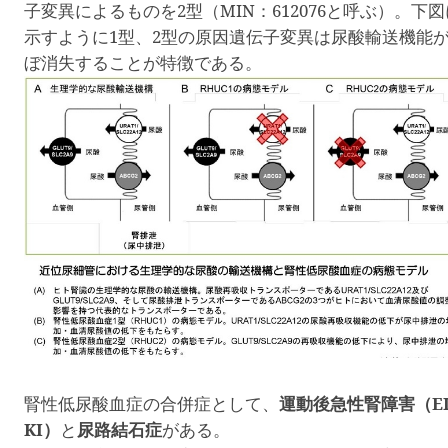
子変異によるものを
2
型（
MIN
：
612076
と呼ぶ）。下図
示すように
1
型、
2
型の原因遺伝子変異は尿酸輸送機能
ぼ消失することが特徴である。
腎性低尿酸血症の合併症として、
運動後急性腎障害（
E
KI
）
と
尿路結石症
がある。