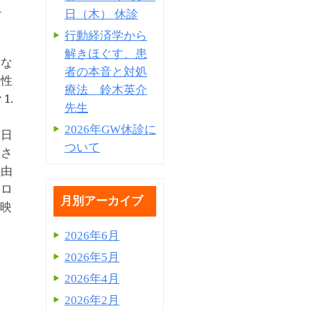
1
日（木） 休診
行動経済学から
解きほぐす、患
見な
者の本音と対処
急性
療法 鈴木英介
 1.
先生
2026年GW休診に
、日
ついて
定さ
理由
テロ
月別アーカイブ
映
2026年6月
2026年5月
2026年4月
2026年2月