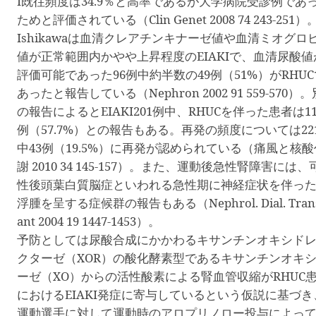
I
既往頻度は
34.9
％と高率であるが大学病院受診例であ
ためと評価されている（
Clin Genet 2008 74 243-251
）
Ishikawa
は血清クレアチンキナーゼ値や血清ミオグロ
値が正常範囲内かやや上昇程度の
EIAKI
で、血清尿酸値
評価可能であった
96
例中約半数の
49
例（
51%
）が
RHUC
あったと報告している（
Nephron 2002 91 559-570
）。
の報告によると
EIAKI201
例中、
RHUC
を伴った患者は
1
例（
57.7%
）との報告もある。再発の頻度については
22
中
43
例（
19.5%
）に再発が認められている（痛風と核酸
謝
2010 34 145-157
）。また、運動後急性腎障害には、
性後頭葉白質脳症といわれる急性期に神経症状を伴っ
浮腫を呈する症候群の報告もある（
Nephrol. Dial. Tran
ant 2004 19 1447-1453
）。
予防としては尿酸合成にかかわるキサンチンオキシド
クターゼ（
XOR
）の酸化酵素型であるキサンチンオキ
ーゼ（
XO
）からの活性酸素による腎血管収縮が
RHUC
における
EIAKI
発症に寄与しているという仮説に基づき
運動選手に対して運動時のアロプリノロー投与によっ