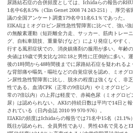
尿路結石症の合併頻度としては、
Ichida
らの報告の
RHU
1
名中
6
名
8.5%
（
Clin Genet 2008 74 243-251
）、厚労省
議の全国アンケート調査
179
名中
11
名
6.1
％であった。
EIKAI
はミオグロビン尿性急性腎障害に比べて、強い強
の無酸素運動（短距離全力走、サッカー、筋肉トレー
グ、自転車競技、重量挙げなど）により発症しやすく
行する風邪症状での、消炎鎮痛剤の服用が多い。年齢
央値は
19
歳で男女比な
202:18
と男性に圧倒的に多い。
後の
1
時間から
48
時間後までに尿路結石症を疑われるよ
な背部痛や嘔気・嘔吐などの自覚症状を認め、ミオグ
ン尿性急性腎障害に比し、脱水の程度は強くなく、非
性である。血清
CPK
（正常の
9
倍以内）やミオグロビン
常の
7
倍以内）の上昇は軽度で、赤褐色尿（ミオグロビ
尿）は認められない。
AKI
の持続日数は平均で
14
日と報
されている（日内会誌
2010 99 970-976
）。
EIAKI
の頻度は
Ichida
らの報告では
71
名中
15
名（
21.1%
既往が認められ、全員男性であり、男性
43
名で見ると
E