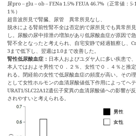
尿
pro – glu – ob – FENa 1.5% FEUA 46.7%
（正常値：
5-
1
％）
超音波所見で腎臓、尿管 異常所見なし、
脱水による腎前性腎不全は否定的で尿所見でも異常所
し。尿酸の尿中排泄の増加があり低尿酸血症が原因で
腎不全となったと考えられ、自宅安静で経過観察し、
Cr
3
まで低下し、翌週は
1.0
まで改善した。
腎性低尿酸血症：
日本人およびユダヤ人に多い疾患で
本人ではおよそ男性で０．２％、女性で０．４％と推
れる。閉経前の女性で低尿酸血症の頻度が高い。その
として女性ホルモンの血清尿酸値低下作用によってヘ
URAT1/SLC22A12
遺伝子変異の血清尿酸値への影響が反
されやすいと考えられる。