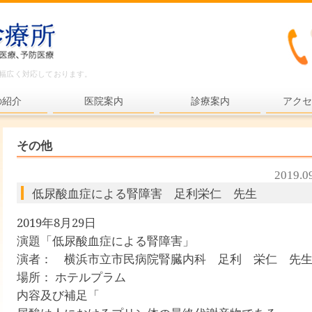
ど幅広く対応しております。
の紹介
医院案内
診療案内
アクセ
内科一般
その他
各種検査
2019.0
各種予防接種
低尿酸血症による腎障害 足利栄仁 先生
健康診断
2019
年
8
月
29
日
プライマリ・ケア
演題「低尿酸血症による腎障害」
演者： 横浜市立市民病院腎臓内科 足利 栄仁 先
老年医療
場所： ホテルプラム
予防医療
内容及び補足「