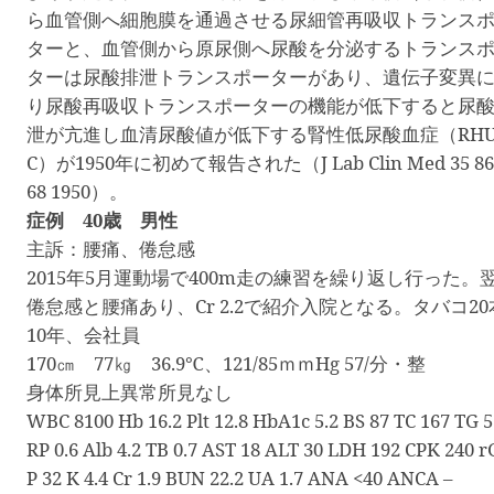
ら血管側へ細胞膜を通過させる尿細管再吸収トランス
ターと、血管側から原尿側へ尿酸を分泌するトランス
ターは尿酸排泄トランスポーターがあり、遺伝子変異
り尿酸再吸収トランスポーターの機能が低下すると尿
泄が亢進し血清尿酸値が低下する腎性低尿酸血症（
RH
C
）が
1950
年に初めて報告された（
J Lab Clin Med 35 86
68 1950
）。
症例
40
歳 男性
主訴：腰痛、倦怠感
2015
年
5
月運動場で
400m
走の練習を繰り返し行った。
倦怠感と腰痛あり、
Cr 2.2
で紹介入院となる。タバコ
20
10
年、会社員
170
㎝
77
㎏
36.9
℃、
121/85
ｍｍ
Hg 57/
分・整
身体所見上異常所見なし
WBC 8100 Hb 16.2 Plt 12.8 HbA1c 5.2 BS 87 TC 167 TG 5
RP 0.6 Alb 4.2 TB 0.7 AST 18 ALT 30 LDH 192 CPK 240 r
P 32 K 4.4 Cr 1.9 BUN 22.2 UA 1.7 ANA <40 ANCA –