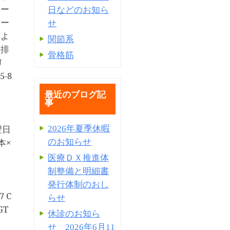
ポー
日などのお知ら
ポー
せ
によ
関節系
酸排
骨格筋
U
5-8
最近のブログ記
事
翌日
2026年夏季休暇
本×
のお知らせ
医療ＤＸ推進体
制整備と明細書
発⾏体制のおし
7 C
らせ
GT
休診のお知ら
せ 2026年6月11