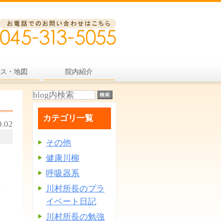
ス・地図
院内紹介
カテゴリ一覧
9.02
その他
健康川柳
呼吸器系
生
川村所長のプラ
イベート日記
川村所長の勉強