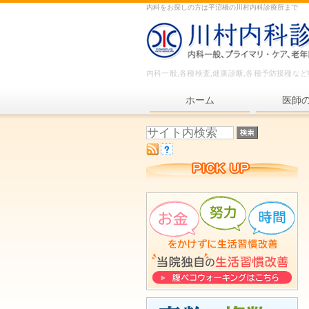
内科をお探しの方は平沼橋の川村内科診療所まで
内科一般,各種検査,健康診断,各種予防接種な
ホーム
医師