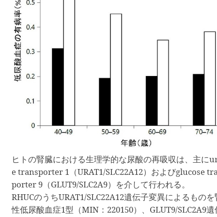
ヒトの腎臓における生理学的な尿酸の再吸収は、主に
u
e transporter 1
（
URAT1/SLC22A12
）および
glucose tr
porter 9
（
GLUT9/SLC2A9
）を介して行われる。
RHUC
のうち
URAT1/SLC22A12
遺伝子変異によるものを
性低尿酸血症
1
型（
MIN
：
220150
）、
GLUT9/SLC2A9
遺