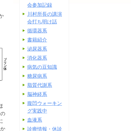
会参加記録
川村所長の講演
か
会打ち明け話
循環器系
書籍紹介
泌尿器系
消化器系
病気の豆知識
糖尿病系
脂質代謝系
脳神経系
腹凹ウォーキン
ほ
グ実践中
酸の
血液系
に
）か
診療情報・休診