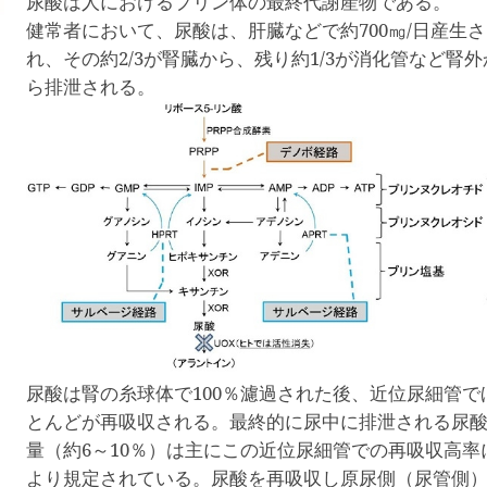
尿酸は人におけるプリン体の最終代謝産物である。
腹ペコウォーキング
健常者において、尿酸は、肝臓などで約
700
㎎
/
日産生さ
れ、その約
2/3
が腎臓から、残り約
1/3
が消化管など腎外
ら排泄される。
尿酸は腎の糸球体で
100
％濾過された後、近位尿細管で
とんどが再吸収される。最終的に尿中に排泄される尿
量（約
6
～
10
％）は主にこの近位尿細管での再吸収高率
より規定されている。尿酸を再吸収し原尿側（尿管側