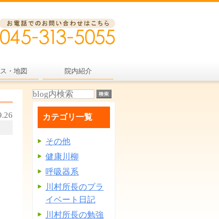
ス・地図
院内紹介
9.26
カテゴリ一覧
その他
健康川柳
呼吸器系
川村所長のプラ
イベート日記
川村所長の勉強