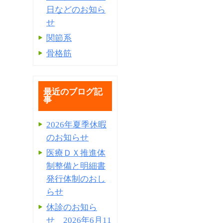
日などのお知ら
せ
関節系
骨格筋
最近のブログ記
事
2026年夏季休暇
のお知らせ
医療ＤＸ推進体
制整備と明細書
発⾏体制のおし
らせ
休診のお知ら
せ 2026年6月11