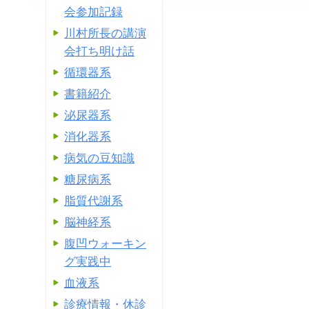
会参加記録
川村所長の講演
会打ち明け話
循環器系
書籍紹介
泌尿器系
消化器系
病気の豆知識
糖尿病系
脂質代謝系
脳神経系
腹凹ウォーキン
グ実践中
血液系
診療情報・休診