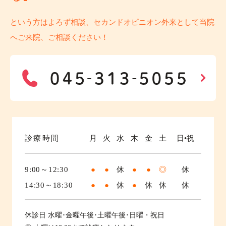
という方はよろず相談、セカンドオピニオン外来として当院
へご来院、ご相談ください！
診療時間
月
火
水
木
金
土
日•祝
9:00～12:30
●
●
休
●
●
◎
休
14:30～18:30
●
●
休
●
休
休
休
休診日
水曜･金曜午後･土曜午後･日曜・祝日