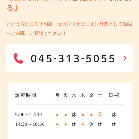
る｣
という方はよろず相談、セカンドオピニオン外来として当院
へご来院、ご相談ください！
診療時間
月
火
水
木
金
土
日•祝
9:00～12:30
●
●
休
●
●
◎
休
14:30～18:30
●
●
休
●
休
休
休