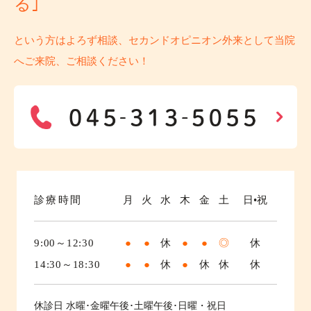
る｣
という方はよろず相談、セカンドオピニオン外来として当院
へご来院、ご相談ください！
診療時間
月
火
水
木
金
土
日•祝
9:00～12:30
●
●
休
●
●
◎
休
14:30～18:30
●
●
休
●
休
休
休
休診日
水曜･金曜午後･土曜午後･日曜・祝日