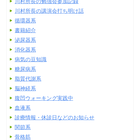
川村所長の勉強会参加記録
川村所長の講演会打ち明け話
循環器系
書籍紹介
泌尿器系
消化器系
病気の豆知識
糖尿病系
脂質代謝系
脳神経系
腹凹ウォーキング実践中
血液系
診療情報・休診日などのお知らせ
関節系
骨格筋