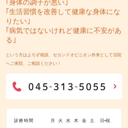
｢身体の調子が悪い｣
｢生活習慣を改善して健康な身体にな
りたい｣
｢病気ではないけれど健康に不安があ
る｣
という方はよろず相談、セカンドオピニオン外来として当院
へご来院、ご相談ください！
診療時間
月
火
水
木
金
土
日•祝