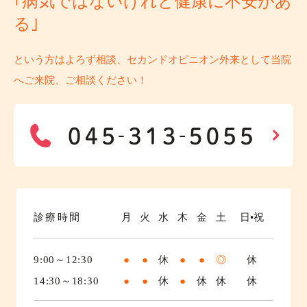
｢病気ではないけれど健康に不安があ
る｣
という方はよろず相談、セカンドオピニオン外来として当院
へご来院、ご相談ください！
診療時間
月
火
水
木
金
土
日•祝
9:00～12:30
●
●
休
●
●
◎
休
14:30～18:30
●
●
休
●
休
休
休