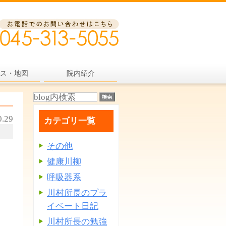
ス・地図
院内紹介
0.29
カテゴリ一覧
その他
健康川柳
呼吸器系
川村所長のプラ
イベート日記
川村所長の勉強