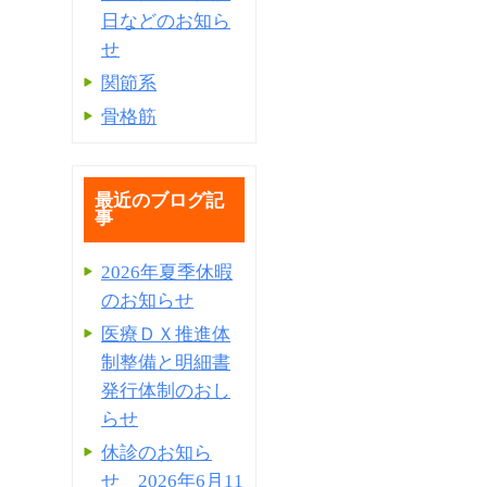
日などのお知ら
せ
関節系
骨格筋
最近のブログ記
事
2026年夏季休暇
のお知らせ
医療ＤＸ推進体
制整備と明細書
発⾏体制のおし
らせ
休診のお知ら
せ 2026年6月11