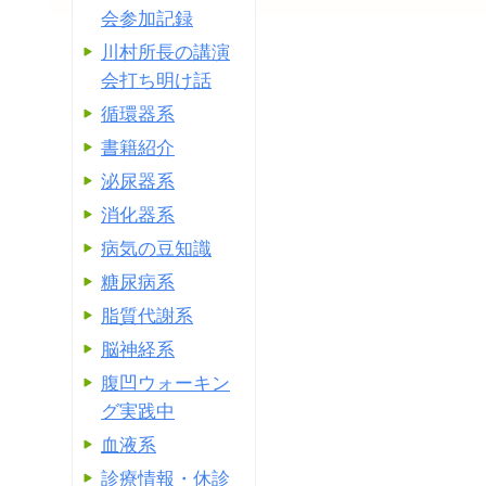
会参加記録
川村所長の講演
会打ち明け話
循環器系
書籍紹介
泌尿器系
消化器系
病気の豆知識
糖尿病系
脂質代謝系
脳神経系
腹凹ウォーキン
グ実践中
血液系
診療情報・休診