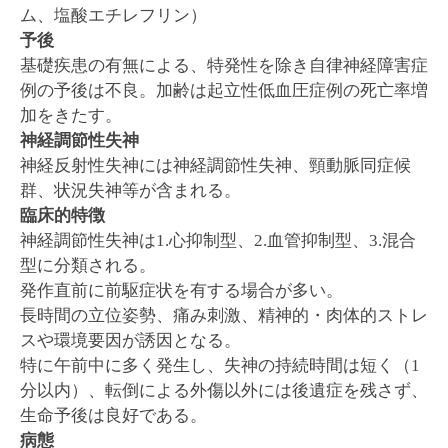
ム、塩酸エチレフリン）
予後
基礎疾患の有無による、特発性を除き自律神経障害症
例の予後は不良。加齢は起立性低血圧症例の死亡率増
加をきたす。
神経調節性失神
神経反射性失神には神経調節性失神、頸動脈同症候
群、状況失神等が含まれる。
臨床的特徴
神経調節性失神は1.心抑制型、2.血管抑制型、3.混合
型に分類される。
発作直前に前駆症状を有する場合が多い。
長時間の立位姿勢、痛み刺激、精神的・肉体的ストレ
スや環境要因が誘因となる。
特に午前中に多く発生し、失神の持続時間は短く（1
分以内）、転倒による外傷以外には後遺症を残さず、
生命予後は良好である。
病態