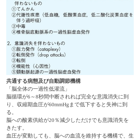
共通する病態及び自動調節機構
「脳全体の一過性低灌流」
脳循環が6～8秒間中断されれば完全な意識消失に到
り、収縮期血圧が60mmHgまで低下すると失神に到
る。
脳への酸素供給が20％減少しただけでも意識消失を
きたす。
血圧が変動しても、脳への血流を維持する機構で、生