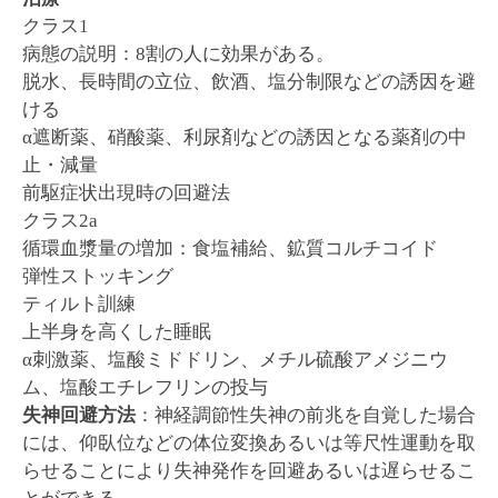
クラス1
病態の説明：8割の人に効果がある。
脱水、長時間の立位、飲酒、塩分制限などの誘因を避
ける
α遮断薬、硝酸薬、利尿剤などの誘因となる薬剤の中
止・減量
前駆症状出現時の回避法
クラス2a
循環血漿量の増加：食塩補給、鉱質コルチコイド
弾性ストッキング
ティルト訓練
上半身を高くした睡眠
α刺激薬、塩酸ミドドリン、メチル硫酸アメジニウ
ム、塩酸エチレフリンの投与
失神回避方法
：神経調節性失神の前兆を自覚した場合
には、仰臥位などの体位変換あるいは等尺性運動を取
らせることにより失神発作を回避あるいは遅らせるこ