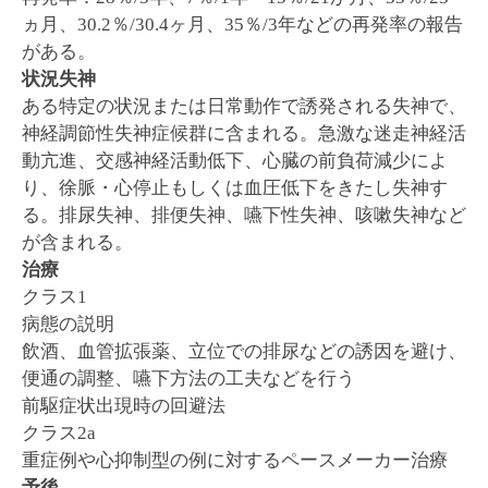
ヵ月、30.2％/30.4ヶ月、35％/3年などの再発率の報告
がある。
状況失神
ある特定の状況または日常動作で誘発される失神で、
神経調節性失神症候群に含まれる。急激な迷走神経活
動亢進、交感神経活動低下、心臓の前負荷減少によ
り、徐脈・心停止もしくは血圧低下をきたし失神す
る。排尿失神、排便失神、嚥下性失神、咳嗽失神など
が含まれる。
治療
クラス1
病態の説明
飲酒、血管拡張薬、立位での排尿などの誘因を避け、
便通の調整、嚥下方法の工夫などを行う
前駆症状出現時の回避法
クラス2a
重症例や心抑制型の例に対するペースメーカー治療
予後