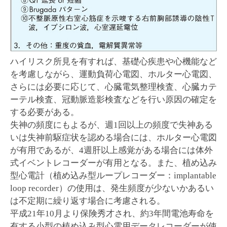
ハイリスク所見を有すれば、基礎心疾患や心機能など
を考慮しながら、運動負荷心電図、ホルター心電図、
さらには必要に応じて、心臓電気整理検査、心臓カテ
ーテル検査、冠動脈造影検査などを行い原因の確定を
する必要がある。
失神の頻度にもよるが、週1回以上の頻度で失神ある
いは失神前駆症状を認める場合には、ホルター心電図
が有用であるが、4週肝以上感覚がある場合には体外
式イベントレコーダーが有用となる。また、植め込み
型心電計（植め込み型ループレコーダー：implantable
loop recorder）の使用は、発生頻度が少ないかあるい
は不定期に繰り返す場合に考慮される。
平成21年10月より保険秀才され、約3年間電池寿命を
有する小型の植め込み型心電用データレコーダーが使