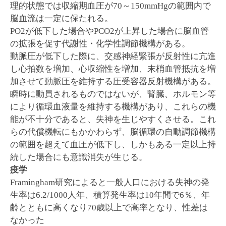
理的状態では収縮期血圧が70～150mmHgの範囲内で
脳血流は一定に保たれる。
PO2が低下した場合やPCO2が上昇した場合に脳血管
の拡張を促す代謝性・化学性調節機構がある。
動脈圧が低下した際に、交感神経緊張が反射性に亢進
し心拍数を増加、心収縮性を増加、末梢血管抵抗を増
加させて動脈圧を維持する圧受容器反射機構がある。
瞬時に動員されるものではないが、腎臓、ホルモン等
により循環血液量を維持する機構があり、これらの機
能が不十分であると、失神を生じやすくさせる。これ
らの代償機転にもかかわらず、脳循環の自動調節機構
の範囲を超えて血圧が低下し、しかもある一定以上持
続した場合にも意識消失が生じる。
疫学
Framingham研究によると一般人口における失神の発
生率は6.2/1000人年、積算発生率は10年間で6％、年
齢とともに高くなり70歳以上で高率となり、性差は
なかった