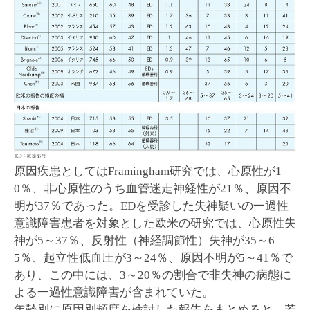
原因疾患としてはFramingham研究では、心原性が1
0％、非心原性のうち血管迷走神経性が21％、原因不
明が37％であった。EDを受診した失神疑いの一過性
意識障害患者を対象とした欧米の研究では、心原性失
神が5～37％、反射性（神経調節性）失神が35～6
5％、起立性低血圧が3～24％、原因不明が5～41％で
あり、この中には、3～20％の割合で非失神の病態に
よる一過性意識障害が含まれていた。
年齢別に原因別頻度を検討した報告をまとめると、若