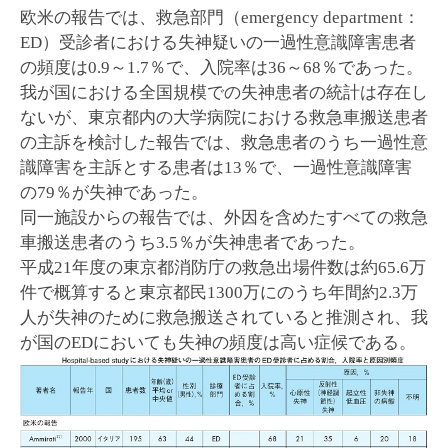
欧米の報告では、救急部門（emergency department：
ED）受診者における失神疑いの一過性意識障害患者
の頻度は0.9～1.7％で、入院率は36～68％であった。
我が国における全国規模での失神患者の統計は存在し
ないが、東京都内の大学病院における救急車搬送患者
の主訴を検討した報告では、救急患者のうち一過性意
識障害を主訴とする患者は13％で、一過性意識障害
の79％が失神であった。
同一施設からの報告では、外因を含めたすべての救急
車搬送患者のうち3.5％が失神患者であった。
平成21年度の東京都消防庁の救急出場件数は約65.6万
件で概算すると東京都民1300万にのうち年間約2.3万
人が失神のために救急搬送されていると推測され、我
が国のEDにおいても失神の頻度は高い症候である。