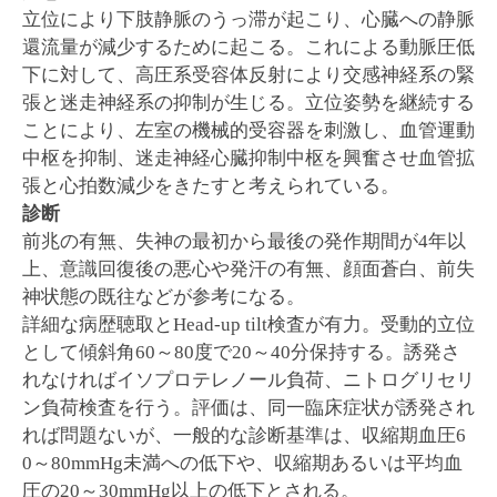
立位により下肢静脈のうっ滞が起こり、心臓への静脈
還流量が減少するために起こる。これによる動脈圧低
下に対して、高圧系受容体反射により交感神経系の緊
張と迷走神経系の抑制が生じる。立位姿勢を継続する
ことにより、左室の機械的受容器を刺激し、血管運動
中枢を抑制、迷走神経心臓抑制中枢を興奮させ血管拡
張と心拍数減少をきたすと考えられている。
診断
前兆の有無、失神の最初から最後の発作期間が4年以
上、意識回復後の悪心や発汗の有無、顔面蒼白、前失
神状態の既往などが参考になる。
詳細な病歴聴取とHead-up tilt検査が有力。受動的立位
として傾斜角60～80度で20～40分保持する。誘発さ
れなければイソプロテレノール負荷、ニトログリセリ
ン負荷検査を行う。評価は、同一臨床症状が誘発され
れば問題ないが、一般的な診断基準は、収縮期血圧6
0～80mmHg未満への低下や、収縮期あるいは平均血
圧の20～30mmHg以上の低下とされる。