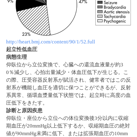
http://heart.bmj.com/content/90/1/52.full
起立性低血圧
病態生理
仰臥位から立位変換で、心臓への還流血液量が約3
0％減少し、心拍出量減少・体血圧低下が生じる。こ
の際、圧受容器反射系が賦活され、健常者ではこの反
射系が機能し血圧を適切に保つことができるが、反射
系異常、循環血漿量低下状態では、起立時に高度の血
圧低下をきたす。
診断と原因疾患
仰臥位・座位から立位への体位変換後3分以内に収縮
期血圧が20mmHg以上低下するか、収縮期血圧の絶対
値が90mmHg未満に低下、または拡張期血圧の10mm