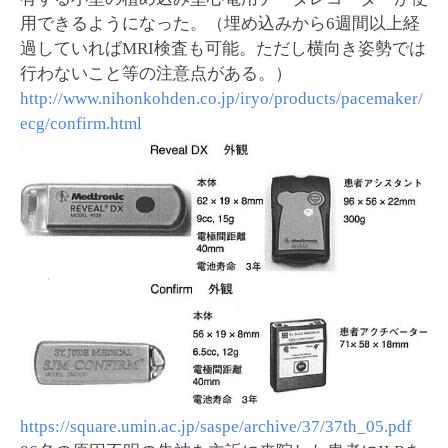
用できるようになった。（埋め込みから6週間以上経
過していればMRI検査も可能。ただし横向き姿勢では
行わないこと等の注意点がある。）
http://www.nihonkohden.co.jp/iryo/products/pacemaker/
ecg/confirm.html
https://square.umin.ac.jp/saspe/archive/37/37th_05.pdf