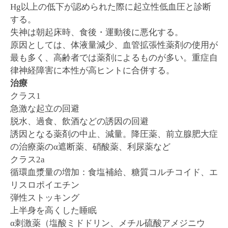
Hg以上の低下が認められた際に起立性低血圧と診断
する。
失神は朝起床時、食後・運動後に悪化する。
原因としては、体液量減少、血管拡張性薬剤の使用が
最も多く、高齢者では薬剤によるものが多い。重症自
律神経障害に本性が高ヒントに合併する。
治療
クラス1
急激な起立の回避
脱水、過食、飲酒などの誘因の回避
誘因となる薬剤の中止、減量。降圧薬、前立腺肥大症
の治療薬のα遮断薬、硝酸薬、利尿薬など
クラス2a
循環血漿量の増加：食塩補給、糖質コルチコイド、エ
リスロポイエチン
弾性ストッキング
上半身を高くした睡眠
α刺激薬（塩酸ミドドリン、メチル硫酸アメジニウ