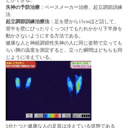
とができる。
失神の予防治療
：ペースメーカー治療、起立調節訓練
法
起立調節訓練治療法
：足を壁から15cmほど話して、
背中を壁にぴったりくっつけてもたれかかり下半身を
動かさないようにする方法である。
健康な人と神経調節性失神の人に同じ姿勢で立っても
らい脚の温度を測定すると、立った瞬間はどちらも同
じように冷えている。
5分たつと健康な人の足首は冷えている状態である