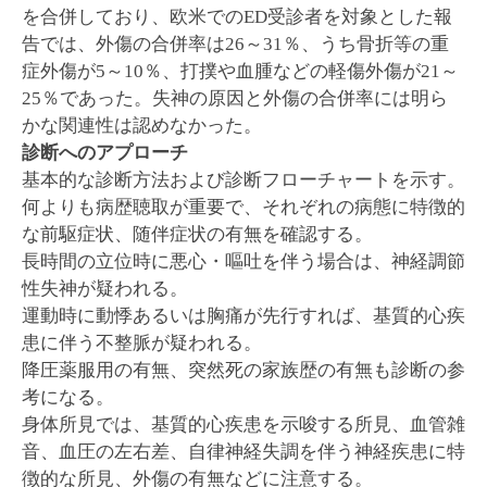
を合併しており、欧米でのED受診者を対象とした報
告では、外傷の合併率は26～31％、うち骨折等の重
症外傷が5～10％、打撲や血腫などの軽傷外傷が21～
25％であった。失神の原因と外傷の合併率には明ら
かな関連性は認めなかった。
診断へのアプローチ
基本的な診断方法および診断フローチャートを示す。
何よりも病歴聴取が重要で、それぞれの病態に特徴的
な前駆症状、随伴症状の有無を確認する。
長時間の立位時に悪心・嘔吐を伴う場合は、神経調節
性失神が疑われる。
運動時に動悸あるいは胸痛が先行すれば、基質的心疾
患に伴う不整脈が疑われる。
降圧薬服用の有無、突然死の家族歴の有無も診断の参
考になる。
身体所見では、基質的心疾患を示唆する所見、血管雑
音、血圧の左右差、自律神経失調を伴う神経疾患に特
徴的な所見、外傷の有無などに注意する。