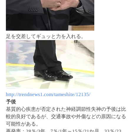
足を交差してギュッと力を入れる。
http://trendnews1.com/tameshite/12135/
予後
基質的心疾患が否定された神経調節性失神の予後は比
較的良好であるが、交通事故や外傷などの原因になる
可能性がある。
再発率：28％/3年、7％/1年～15％/21か月、33％/23