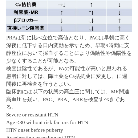
PRAは剤に比べ立位で高値となり、PACは早朝に高く
深夜に低下する日内変動を示すため、早朝9時間に安
静座位において採血することにより偽陰性や偽陽性を
少なくすることが可能となる。
検査は陰性であるが、PAの可能性が高いと思われる
患者に対しては、降圧薬をCa拮抗薬に変更し、に週
間後に再検査を行うとよい。
臨床的には以下の状態の高血圧に関しては、MR関連
高血圧を疑い、PAC、PRA、ARRを検査すべきであ
る。
Severe or resistant HTN
Age <30 without risk factors for HTN
HTN onset before puberty
Accelerating or malignant HTN