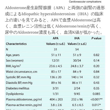
Aldosterone産生副腎腺腫（APA）と両側の副腎の過形
成によるIdiopathic hyperaldosteronism（IHA）の臨床
上の違いを見てみると、APAで血漿Aldosteroneは高
く、血漿レニン活性は低くAldosterone/reninが高く、
尿中のAldosterone濃度も高く、血清K値が低かった。