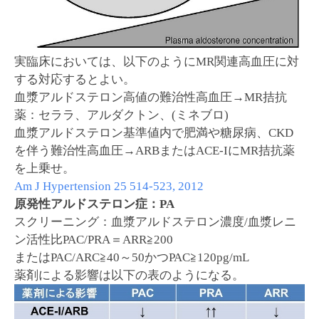
実臨床においては、以下のようにMR関連高血圧に対
する対応するとよい。
血漿アルドステロン高値の難治性高血圧→MR拮抗
薬：セララ、アルダクトン、(ミネブロ)
血漿アルドステロン基準値内で肥満や糖尿病、CKD
を伴う難治性高血圧→ARBまたはACE-IにMR拮抗薬
を上乗せ。
Am J Hypertension 25 514-523, 2012
原発性アルドステロン症：PA
スクリーニング：血漿アルドステロン濃度/血漿レニ
ン活性比PAC/PRA＝ARR≧200
またはPAC/ARC≧40～50かつPAC≧120pg/mL
薬剤による影響は以下の表のようになる。