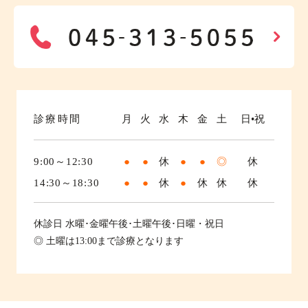
診療時間
月
火
水
木
金
土
日•祝
9:00～12:30
●
●
休
●
●
◎
休
14:30～18:30
●
●
休
●
休
休
休
休診日
水曜･金曜午後･土曜午後･日曜・祝日
◎ 土曜は13:00まで診療となります