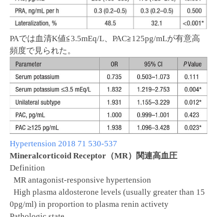
PAでは血清K値≦3.5mEq/L、PAC≧125pg/mLが有意高
頻度で見られた。
Hypertension 2018 71 530-537
Mineralcorticoid Receptor（MR）関連高血圧
Definition
MR antagonist-responsive hypertension
High plasma aldosterone levels (usually greater than 15
0pg/ml) in proportion to plasma renin activety
Pathologic state