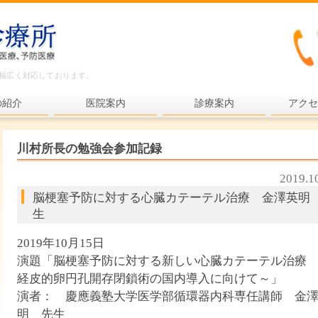
ど幅広く対応しております。
の紹介
医院案内
診療案内
アクセ
内科一般
川村所長の勉強会参加記録
各種検査
2019.1
各種予防接種
脳梗塞予防に対する心臓カテーテル治療 金澤英明
健康診断
生
プライマリ・ケア
2019年10月15日
演題「脳梗塞予防に対する新しい心臓カテーテル治療
老年医療
経皮的卵円孔開存閉鎖術の国内導入に向けて～」
予防医療
演者： 慶應義塾大学医学部循環器内科専任講師 金
明 先生