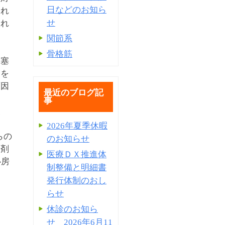
日などのお知ら
これ
せ
られ
関節系
骨格筋
る塞
索を
原因
最近のブログ記
事
、
2026年夏季休暇
らの
のお知らせ
板剤
医療ＤＸ推進体
心房
制整備と明細書
発⾏体制のおし
らせ
休診のお知ら
せ 2026年6月11