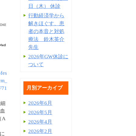
日（木） 休診
行動経済学から
解きほぐす、患
者の本音と対処
療法 鈴木英介
先生
2026年GW休診に
ついて
ofes
ucm_
月別アーカイブ
F71
2026年6月
房細
性血
2026年5月
（A
2026年4月
2026年2月
％に