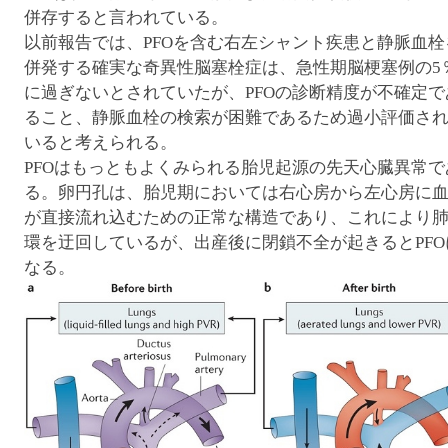
併存すると言われている。
以前報告では、PFOを含む右左シャント疾患と静脈血栓
併発する確実な奇異性脳塞栓症は、急性期脳梗塞例の5
に過ぎないとされていたが、PFOの診断精度が不確定で
ること、静脈血栓の検索が困難であるため過小評価さ
いると考えられる。
PFOはもっともよくみられる胎児起源の先天心臓異常で
る。卵円孔は、胎児期においては右心房から左心房に
が直接流れ込むための正常な構造であり、これにより
環を迂回しているが、出産後に閉鎖不全が起きるとPFO
なる。