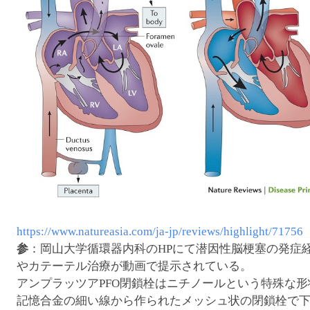
https://www.natureasia.com/ja-jp/reviews/highlight/71756
参
：岡山大学循環器内科のHPにて潜因性脳梗塞の発症
やカテーテル治療が動画で提示されている。
アンプラッツアPFO閉鎖栓はニチノールという特殊な形
記憶合金の細い線から作られたメッシュ状の閉鎖栓で