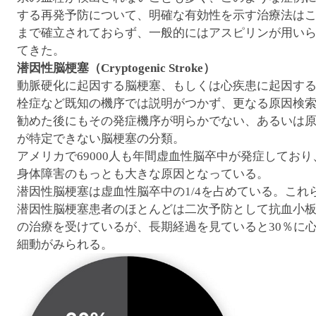
する再発予防について、明確な有効性を示す治療法は
まで確立されておらず、一般的にはアスピリンが用い
てきた。
潜因性脳梗塞（Cryptogenic Stroke）
動脈硬化に起因する脳梗塞、もしくは心疾患に起因す
栓症など既知の機序では説明がつかず、更なる原因検
勧めた後にもその発症機序が明らかでない、あるいは
が特定できない脳梗塞の分類。
アメリカで69000人も年間虚血性脳卒中が発症しており
身体障害のもっとも大きな原因となっている。
潜因性脳梗塞は虚血性脳卒中の1/4を占めている。これ
潜因性脳梗塞患者のほとんどは二次予防として抗血小
の治療を受けているが、長期経過を見ていると30％に
細動がみられる。