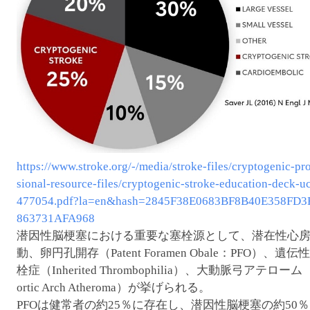
https://www.stroke.org/-/media/stroke-files/cryptogenic-pr
sional-resource-files/cryptogenic-stroke-education-deck-
477054.pdf?la=en&hash=2845F38E0683BF8B40E358FD3
863731AFA968
潜因性脳梗塞における重要な塞栓源として、潜在性心
動、卵円孔開存（Patent Foramen Obale：PFO）、遺伝
栓症（Inherited Thrombophilia）、大動脈弓アテローム
ortic Arch Atheroma）が挙げられる。
PFOは健常者の約25％に存在し、潜因性脳梗塞の約50