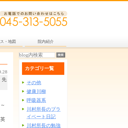
ス・地図
院内紹介
カテゴリ一覧
0.28
 先
その他
健康川柳
呼吸器系
 ～
川村所長のプラ
イベート日記
澤英
川村所長の勉強