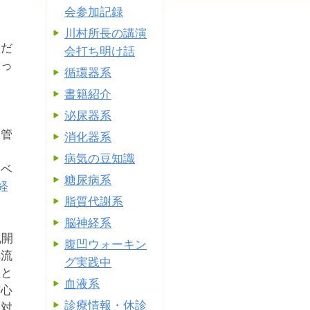
会参加記録
川村所長の講演
患だ
会打ち明け話
なっ
循環器系
書籍紹介
泌尿器系
脈管
消化器系
病気の豆知識
ーベ
糖尿病系
経
脂質代謝系
脳神経系
孔開
腹凹ウォーキン
へ流
グ実践中
症と
血液系
右心
診療情報・休診
に対