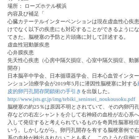
腹ペコウォーキング
場所： ローズホテル横浜
内容及び補足「
心臓カテーテルインターベンションは現在虚血性心疾
けでなく以下の疾患にも対応することができるように
てきた。脳梗塞の予防と片頭痛に対して詳述する。
虚血性冠動脈疾患
心弁膜疾患
先天性心疾患（心房中隔欠損症、心室中隔欠損症、動
開存）
日本脳卒中学会、日本循環器学会、日本心血管インタ
ンション治療学会が2019年5月に潜因性脳梗塞に対する
皮的卵円孔開存閉鎖術の手引き
を出版した。
http://www.jsts.gr.jp/img/tebiki_seninsei_noukousoku.pdf
脳梗塞の約25％は原因不明とされていて、その内卵円
存などの右左シャントを介して右神経の血栓が左心系
入して発症すると考えられているものを奇異性脳塞栓
いう。しかしながら、卵円孔開存を有する脳梗塞例で
系の血栓が検出されないことも多く、このような症例