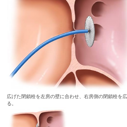
広げた閉鎖栓を左房の壁に合わせ、右房側の閉鎖栓を
る。