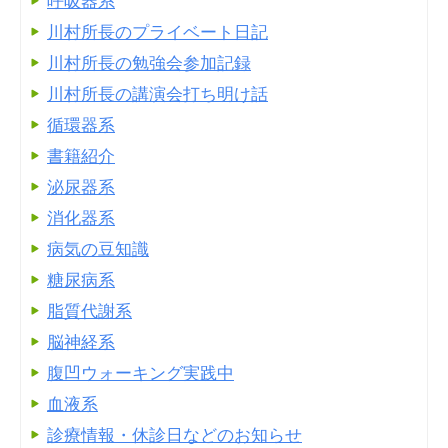
呼吸器系
川村所長のプライベート日記
川村所長の勉強会参加記録
川村所長の講演会打ち明け話
循環器系
書籍紹介
泌尿器系
消化器系
病気の豆知識
糖尿病系
脂質代謝系
脳神経系
腹凹ウォーキング実践中
血液系
診療情報・休診日などのお知らせ