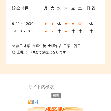
診療時間
月
火
水
木
金
土
日•祝
9:00～12:30
●
●
休
●
●
◎
休
14:30～18:30
●
●
休
●
休
休
休
休診日
水曜･金曜午後･土曜午後･日曜・祝日
◎ 土曜は13:00まで診療となります