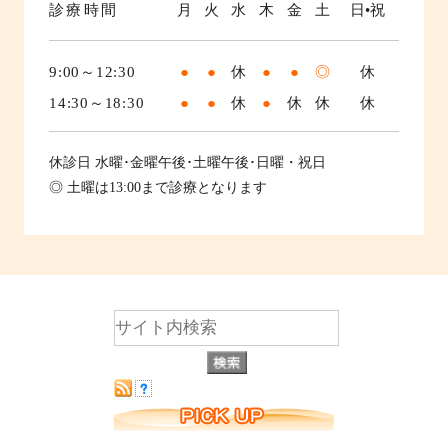
診療時間
月
火
水
木
金
土
日•祝
9:00～12:30
●
●
休
●
●
◎
休
14:30～18:30
●
●
休
●
休
休
休
休診日
水曜･金曜午後･土曜午後･日曜・祝日
◎ 土曜は13:00まで診療となります