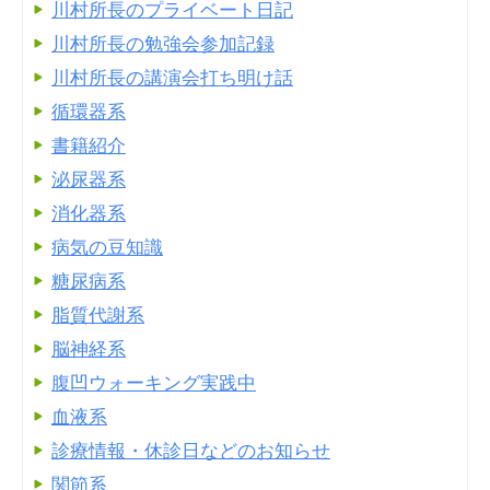
川村所長のプライベート日記
川村所長の勉強会参加記録
川村所長の講演会打ち明け話
循環器系
書籍紹介
泌尿器系
消化器系
病気の豆知識
糖尿病系
脂質代謝系
脳神経系
腹凹ウォーキング実践中
血液系
診療情報・休診日などのお知らせ
関節系