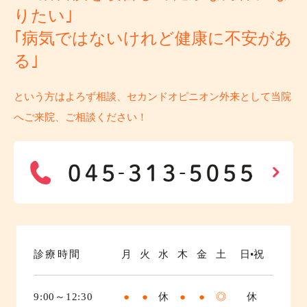
りたい｣
｢病気ではないけれど健康に不安があ
る｣
という方はよろず相談、セカンドオピニオン外来として当院
へご来院、ご相談ください！
診療時間
月
火
水
木
金
土
日•祝
9:00～12:30
●
●
休
●
●
◎
休