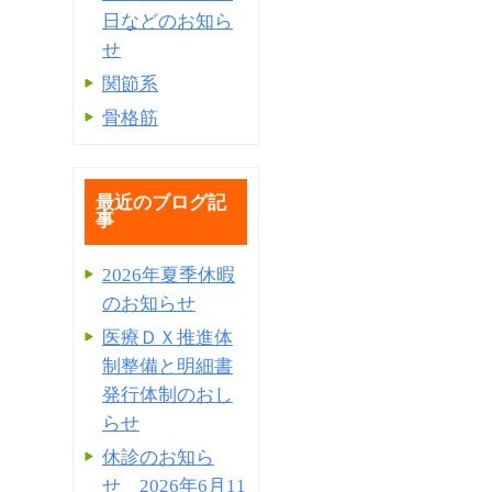
日などのお知ら
せ
関節系
骨格筋
最近のブログ記
事
2026年夏季休暇
のお知らせ
医療ＤＸ推進体
制整備と明細書
発⾏体制のおし
らせ
休診のお知ら
せ 2026年6月11