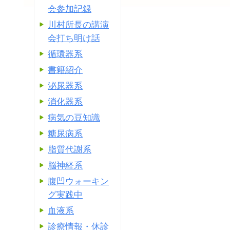
会参加記録
川村所長の講演
会打ち明け話
循環器系
書籍紹介
泌尿器系
消化器系
病気の豆知識
糖尿病系
脂質代謝系
脳神経系
腹凹ウォーキン
グ実践中
血液系
診療情報・休診