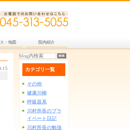
ス・地図
院内紹介
0.15
カテゴリ一覧
その他
健康川柳
呼吸器系
川村所長のプラ
イベート日記
川村所長の勉強