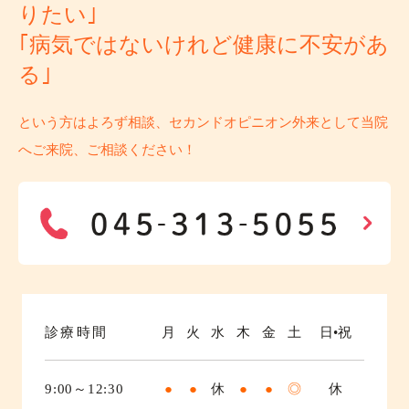
りたい｣
｢病気ではないけれど健康に不安があ
る｣
という方はよろず相談、セカンドオピニオン外来として当院
へご来院、ご相談ください！
診療時間
月
火
水
木
金
土
日•祝
9:00～12:30
●
●
休
●
●
◎
休