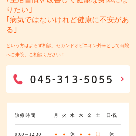
りたい｣
｢病気ではないけれど健康に不安があ
る｣
という方はよろず相談、セカンドオピニオン外来として当院
へご来院、ご相談ください！
診療時間
月
火
水
木
金
土
日•祝
9:00～12:30
●
●
休
●
●
◎
休